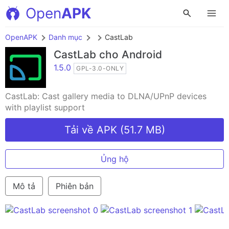
Open
APK
OpenAPK
Danh mục
CastLab
CastLab
cho Android
1.5.0
GPL-3.0-ONLY
CastLab: Cast gallery media to DLNA/UPnP devices
with playlist support
Tải về APK (51.7 MB)
Ủng hộ
Mô tả
Phiên bản