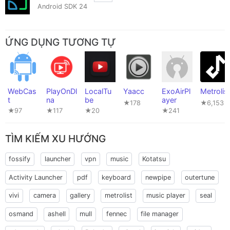
Android SDK 24
ỨNG DỤNG TƯƠNG TỰ
WebCas
PlayOnDl
LocalTu
Yaacc
ExoAirPl
Metrolis
t
na
be
ayer
★178
★6,153
★97
★117
★20
★241
TÌM KIẾM XU HƯỚNG
fossify
launcher
vpn
music
Kotatsu
Activity Launcher
pdf
keyboard
newpipe
outertune
vivi
camera
gallery
metrolist
music player
seal
osmand
ashell
mull
fennec
file manager