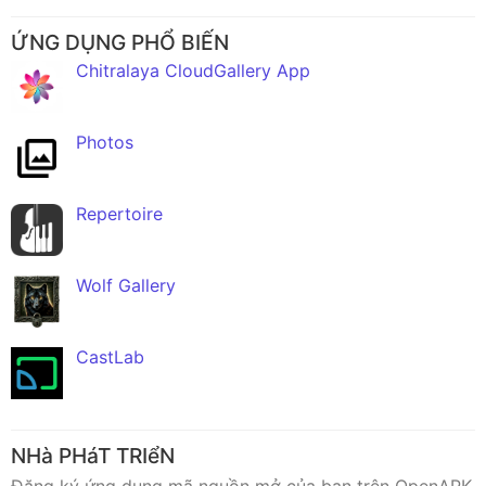
ỨNG DỤNG PHỔ BIẾN
Chitralaya CloudGallery App
Photos
Repertoire
Wolf Gallery
CastLab
NHà PHáT TRIểN
Đăng ký ứng dụng mã nguồn mở của bạn trên OpenAPK