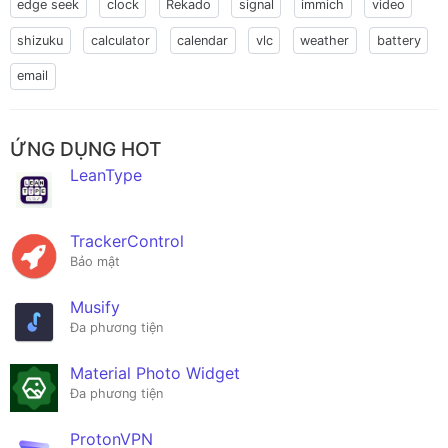
edge seek
clock
Rekado
signal
immich
video
shizuku
calculator
calendar
vlc
weather
battery
email
ỨNG DỤNG HOT
LeanType
TrackerControl
Bảo mật
Musify
Đa phương tiện
Material Photo Widget
Đa phương tiện
ProtonVPN