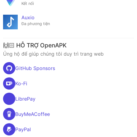
Kết nối
Auxio
Đa phương tiện
🙌🏻 HỖ TRỢ OpenAPK
Ủng hộ để giúp chúng tôi duy trì trang web
GitHub Sponsors
Ko-Fi
LibrePay
BuyMeACoffee
PayPal