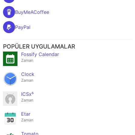
BuyMeACoffee
PayPal
POPÜLER UYGULAMALAR
Fossify Calendar
Zaman
Clock
Zaman
ICSx⁵
Zaman
Etar
Zaman
Tomato