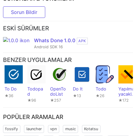
Sorun Bildir
ESKI SÜRÜMLER
Whats Done 1.0.0
APK
Android SDK 16
BENZER UYGULAMALAR
To Do
Todopa
OpenTo
Do It
Todo
Yapılma
d
doList
yacaklar
★36
★13
★26
Listesi
★96
★257
★172
POPÜLER ARAMALAR
fossify
launcher
vpn
music
Kotatsu