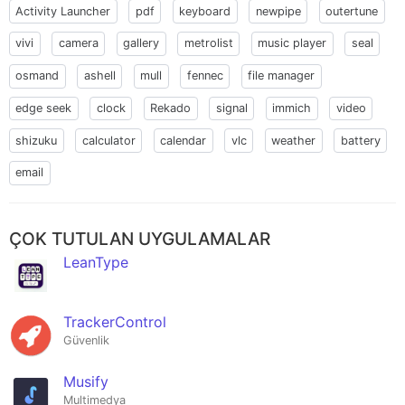
Activity Launcher
pdf
keyboard
newpipe
outertune
vivi
camera
gallery
metrolist
music player
seal
osmand
ashell
mull
fennec
file manager
edge seek
clock
Rekado
signal
immich
video
shizuku
calculator
calendar
vlc
weather
battery
email
ÇOK TUTULAN UYGULAMALAR
LeanType
TrackerControl
Güvenlik
Musify
Multimedya