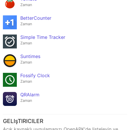
Zaman
BetterCounter
Zaman
Simple Time Tracker
Zaman
Suntimes
Zaman
Fossify Clock
Zaman
QRAlarm
Zaman
GELIşTIRICILER
Açık kaynaklı uygulamanızı OpenAPK'de listeleyin ve