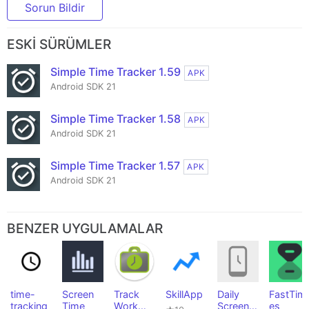
Sorun Bildir
ESKI SÜRÜMLER
Simple Time Tracker 1.59
APK
Android SDK 21
Simple Time Tracker 1.58
APK
Android SDK 21
Simple Time Tracker 1.57
APK
Android SDK 21
BENZER UYGULAMALAR
time-
Screen
Track
SkillApp
Daily
FastTim
tracking
Time
Work
Screen
es