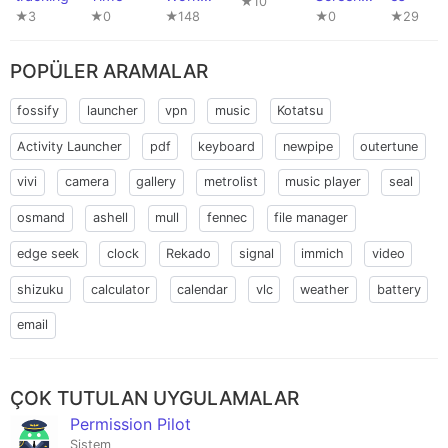
★10
Time
Time
★3
★0
★148
★0
★29
POPÜLER ARAMALAR
fossify
launcher
vpn
music
Kotatsu
Activity Launcher
pdf
keyboard
newpipe
outertune
vivi
camera
gallery
metrolist
music player
seal
osmand
ashell
mull
fennec
file manager
edge seek
clock
Rekado
signal
immich
video
shizuku
calculator
calendar
vlc
weather
battery
email
ÇOK TUTULAN UYGULAMALAR
Permission Pilot
Sistem