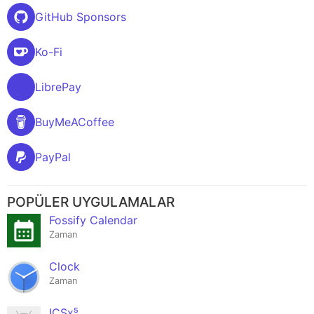
GitHub Sponsors
Ko-Fi
LibrePay
BuyMeACoffee
PayPal
POPÜLER UYGULAMALAR
Fossify Calendar
Zaman
Clock
Zaman
ICSx⁵