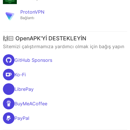
ProtonVPN
Bağlantı
🙌🏻 OpenAPK'Yİ DESTEKLEYİN
Sitemizi çalıştırmamıza yardımcı olmak için bağış yapın
GitHub Sponsors
Ko-Fi
LibrePay
BuyMeACoffee
PayPal