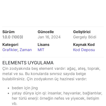
Sürüm
Güncelle
Geliştirici
1.0.0 (1003)
Jan 16, 2024
Gergely Bódi
Kategori
Lisans
Kaynak Kod
Grafikler
,
Zaman
MIT
Kod Deposu
ELEMENTS UYGULAMA
Çin zodyakında beş element vardır: ağaç, ateş, toprak,
metal ve su. Bu konularda sınırsız sayıda belge
bulabilirsiniz. Çin zodyakının üç hazinesi vardır:
beden için jing
yatay dünya için qi: insanlar, hayvanlar, bağlantılar,
her türlü enerji: örneğin nefes ve yiyecek, iletişim
vb.