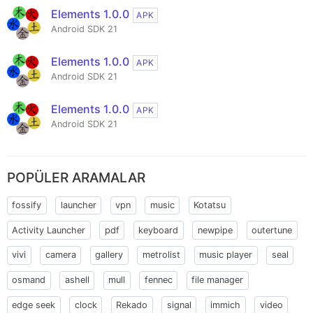
Elements 1.0.0
APK
Android SDK 21
Elements 1.0.0
APK
Android SDK 21
Elements 1.0.0
APK
Android SDK 21
POPÜLER ARAMALAR
fossify
launcher
vpn
music
Kotatsu
Activity Launcher
pdf
keyboard
newpipe
outertune
vivi
camera
gallery
metrolist
music player
seal
osmand
ashell
mull
fennec
file manager
edge seek
clock
Rekado
signal
immich
video