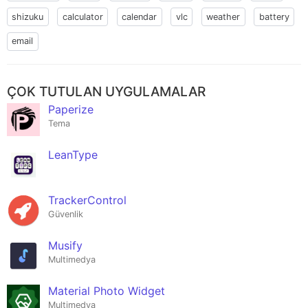
shizuku
calculator
calendar
vlc
weather
battery
email
ÇOK TUTULAN UYGULAMALAR
Paperize
Tema
LeanType
TrackerControl
Güvenlik
Musify
Multimedya
Material Photo Widget
Multimedya