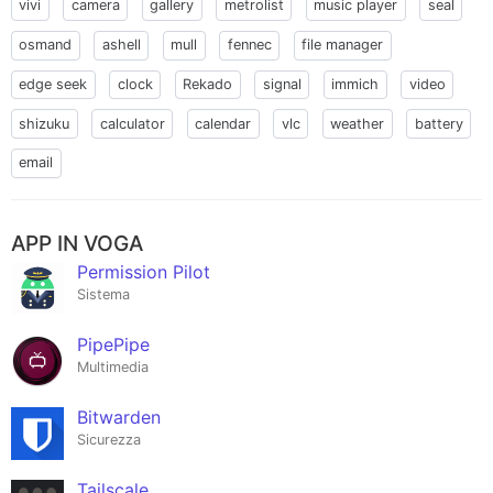
vivi
camera
gallery
metrolist
music player
seal
osmand
ashell
mull
fennec
file manager
edge seek
clock
Rekado
signal
immich
video
shizuku
calculator
calendar
vlc
weather
battery
email
APP IN VOGA
Permission Pilot
Sistema
PipePipe
Multimedia
Bitwarden
Sicurezza
Tailscale