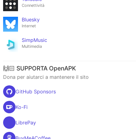
Connettività
Bluesky
Internet
SimpMusic
Multimedia
🙌🏻 SUPPORTA OpenAPK
Dona per aiutarci a mantenere il sito
GitHub Sponsors
Ko-Fi
LibrePay
BuyMeACoffee