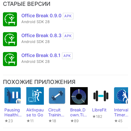
СТАРЫЕ ВЕРСИИ
Office Break 0.9.0
APK
Android SDK 28
Office Break 0.8.3
APK
Android SDK 28
Office Break 0.8.1
APK
Android SDK 28
ПОХОЖИЕ ПРИЛОЖЕНИЯ
Pausing
Aktivpau
Circuit
Break.D
LibreFit
Interval
Healthily
se to Go
Training
own.Tim
Timer
★182
(Privacy
(PFA)
er
(Privacy
★23
★11
★18
★89
★45
Friendly)
Friendly)