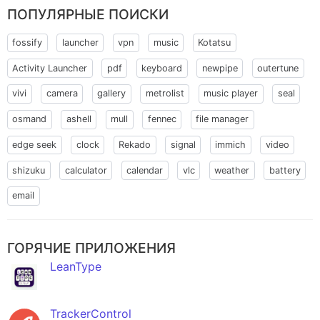
ПОПУЛЯРНЫЕ ПОИСКИ
fossify
launcher
vpn
music
Kotatsu
Activity Launcher
pdf
keyboard
newpipe
outertune
vivi
camera
gallery
metrolist
music player
seal
osmand
ashell
mull
fennec
file manager
edge seek
clock
Rekado
signal
immich
video
shizuku
calculator
calendar
vlc
weather
battery
email
ГОРЯЧИЕ ПРИЛОЖЕНИЯ
LeanType
TrackerControl