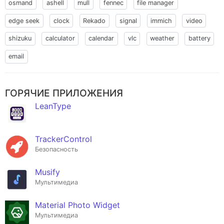
osmand
ashell
mull
fennec
file manager
edge seek
clock
Rekado
signal
immich
video
shizuku
calculator
calendar
vlc
weather
battery
email
ГОРЯЧИЕ ПРИЛОЖЕНИЯ
LeanType
TrackerControl
Безопасность
Musify
Мультимедиа
Material Photo Widget
Мультимедиа