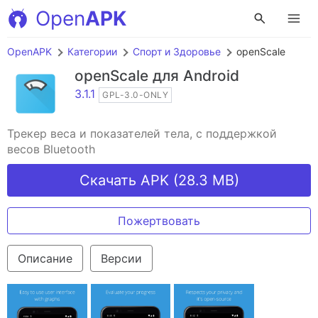
Open
APK
OpenAPK
Категории
Спорт и Здоровье
openScale
openScale
для Android
3.1.1
GPL-3.0-ONLY
Трекер веса и показателей тела, с поддержкой
весов Bluetooth
Скачать APK (28.3 MB)
Пожертвовать
Описание
Версии