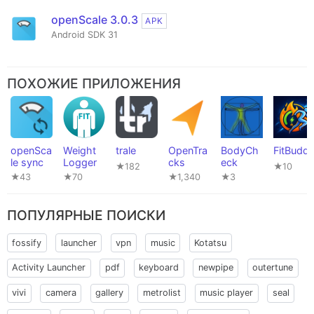
openScale 3.0.3
APK
Android SDK 31
ПОХОЖИЕ ПРИЛОЖЕНИЯ
openSca
Weight
trale
OpenTra
BodyCh
FitBudd
le sync
Logger
cks
eck
★182
★10
★43
★70
★1,340
★3
ПОПУЛЯРНЫЕ ПОИСКИ
fossify
launcher
vpn
music
Kotatsu
Activity Launcher
pdf
keyboard
newpipe
outertune
vivi
camera
gallery
metrolist
music player
seal