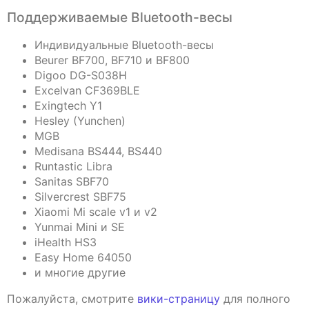
Поддерживаемые Bluetooth-весы
Индивидуальные Bluetooth-весы
Beurer BF700, BF710 и BF800
Digoo DG-S038H
Excelvan CF369BLE
Exingtech Y1
Hesley (Yunchen)
MGB
Medisana BS444, BS440
Runtastic Libra
Sanitas SBF70
Silvercrest SBF75
Xiaomi Mi scale v1 и v2
Yunmai Mini и SE
iHealth HS3
Easy Home 64050
и многие другие
Пожалуйста, смотрите
вики-страницу
для полного