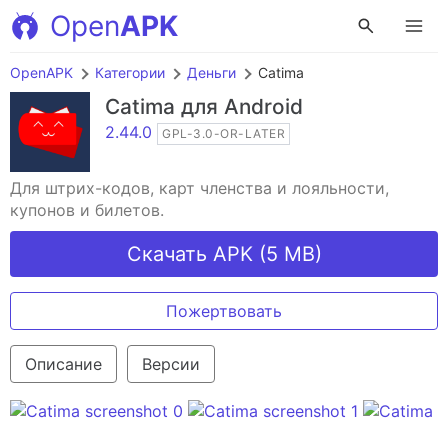
Open
APK
OpenAPK
Категории
Деньги
Catima
Catima
для Android
2.44.0
GPL-3.0-OR-LATER
Для штрих-кодов, карт членства и лояльности,
купонов и билетов.
Скачать APK (5 MB)
Пожертвовать
Описание
Версии