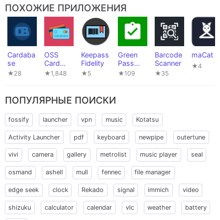
ПОХОЖИЕ ПРИЛОЖЕНИЯ
Cardaba
OSS
Keepass
Green
Barcode
maCat
se
Card
Fidelity
Pass
Scanner
★4
Wallet
PDF
★28
★1,848
★5
★109
★35
Wallet
ПОПУЛЯРНЫЕ ПОИСКИ
fossify
launcher
vpn
music
Kotatsu
Activity Launcher
pdf
keyboard
newpipe
outertune
vivi
camera
gallery
metrolist
music player
seal
osmand
ashell
mull
fennec
file manager
edge seek
clock
Rekado
signal
immich
video
shizuku
calculator
calendar
vlc
weather
battery