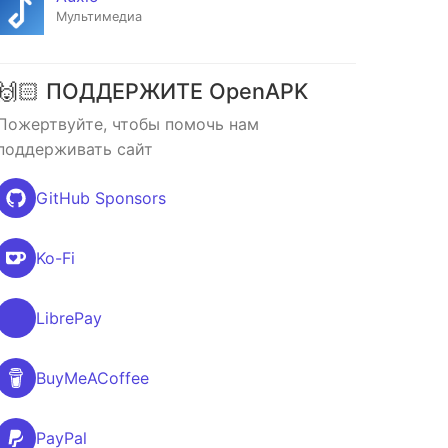
Мультимедиа
🙌🏻 ПОДДЕРЖИТЕ OpenAPK
Пожертвуйте, чтобы помочь нам
поддерживать сайт
GitHub Sponsors
Ko-Fi
LibrePay
BuyMeACoffee
PayPal