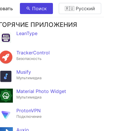
овать
Поиск
🇷🇺 Pусский
ГОРЯЧИЕ ПРИЛОЖЕНИЯ
LeanType
TrackerControl
Безопасность
Musify
Мультимедиа
Material Photo Widget
Мультимедиа
ProtonVPN
Подключение
Auxio