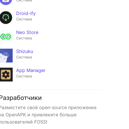
Система
Droid-ify
Система
Neo Store
Система
Shizuku
Система
App Manager
Система
ad
Last
Launcher
★0
Разработчики
Разместите своё open-source приложение
на OpenAPK и привлеките больше
пользователей FOSS!