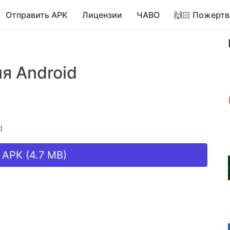
Отправить APK
Лицензии
ЧАВО
🙌🏻 Пожертв
я Android
d
 APK (4.7 MB)