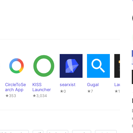
CircleToSe
KISS
searxist
Gugal
Launchp
arch App
Launcher
★0
★7
★145
★353
★3,034