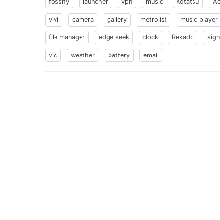
fossify
launcher
vpn
music
Kotatsu
Ac
vivi
camera
gallery
metrolist
music player
file manager
edge seek
clock
Rekado
sign
vlc
weather
battery
email