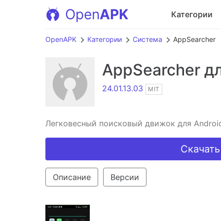
Open
APK
Категории
OpenAPK
Категории
Система
AppSearcher
AppSearcher
дл
24.01.13.03
MIT
Легковесный поисковый движок для Androi
Скачать
Описание
Версии