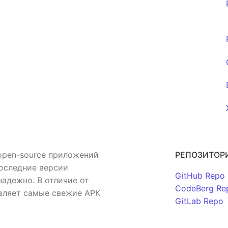
open-source приложений
РЕПОЗИТОР
последние версии
GitHub Repo
адежно. В отличие от
CodeBerg Re
авляет самые свежие APK
GitLab Repo