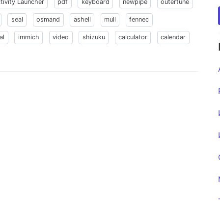
tivity Launcher
pdf
keyboard
newpipe
outertune
seal
osmand
ashell
mull
fennec
al
immich
video
shizuku
calculator
calendar