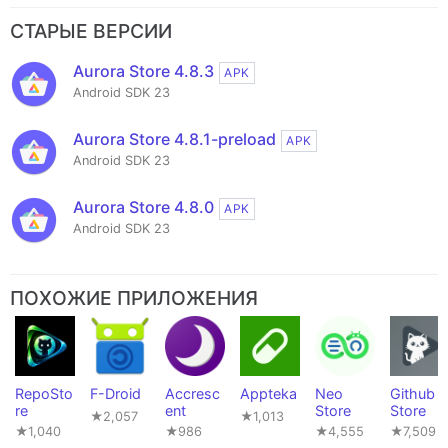
СТАРЫЕ ВЕРСИИ
Aurora Store 4.8.3
APK
Android SDK 23
Aurora Store 4.8.1-preload
APK
Android SDK 23
Aurora Store 4.8.0
APK
Android SDK 23
ПОХОЖИЕ ПРИЛОЖЕНИЯ
RepoSto
F-Droid
Accresc
Appteka
Neo
Github
re
ent
Store
Store
★2,057
★1,013
★1,040
★986
★4,555
★7,509