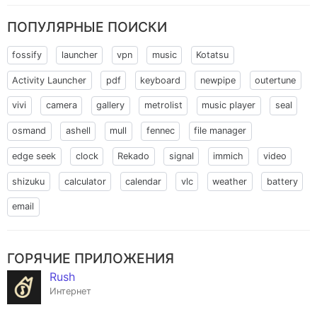
ПОПУЛЯРНЫЕ ПОИСКИ
fossify
launcher
vpn
music
Kotatsu
Activity Launcher
pdf
keyboard
newpipe
outertune
vivi
camera
gallery
metrolist
music player
seal
osmand
ashell
mull
fennec
file manager
edge seek
clock
Rekado
signal
immich
video
shizuku
calculator
calendar
vlc
weather
battery
email
ГОРЯЧИЕ ПРИЛОЖЕНИЯ
Rush
Интернет