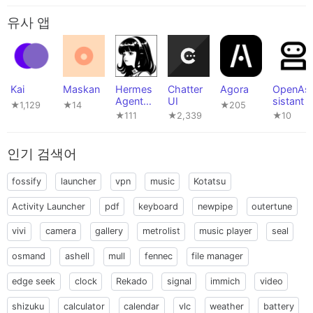
유사 앱
Kai
Maskan
Hermes
Chatter
Agora
OpenAs
Agent
UI
sistant
★1,129
★14
★205
Fork
★111
★2,339
★10
인기 검색어
fossify
launcher
vpn
music
Kotatsu
Activity Launcher
pdf
keyboard
newpipe
outertune
vivi
camera
gallery
metrolist
music player
seal
osmand
ashell
mull
fennec
file manager
edge seek
clock
Rekado
signal
immich
video
shizuku
calculator
calendar
vlc
weather
battery