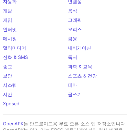
자동화
연결성
개발
음식
게임
그래픽
인터넷
오피스
메시징
금융
멀티미디어
내비게이션
전화 & SMS
독서
종교
과학 & 교육
보안
스포츠 & 건강
시스템
테마
시간
글쓰기
Xposed
OpenAPK
는 안드로이드용 무료 오픈 소스 앱 저장소입니다.
OpenAPK는 인기 있는 FOSS 애플리케이션의 최신 버전을