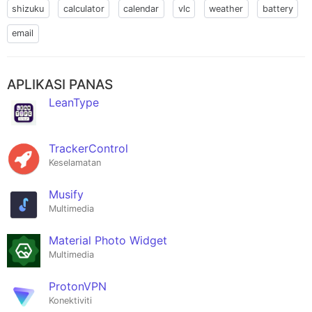
shizuku
calculator
calendar
vlc
weather
battery
email
APLIKASI PANAS
LeanType
TrackerControl
Keselamatan
Musify
Multimedia
Material Photo Widget
Multimedia
ProtonVPN
Konektiviti