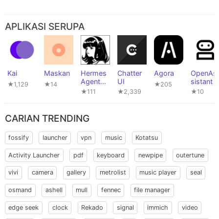
APLIKASI SERUPA
Kai
Maskan
Hermes
Chatter
Agora
OpenAs
Agent
UI
sistant
★1,129
★14
★205
Fork
★111
★2,339
★10
CARIAN TRENDING
fossify
launcher
vpn
music
Kotatsu
Activity Launcher
pdf
keyboard
newpipe
outertune
vivi
camera
gallery
metrolist
music player
seal
osmand
ashell
mull
fennec
file manager
edge seek
clock
Rekado
signal
immich
video