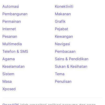
Automasi
Konektiviti
Pembangunan
Makanan
Permainan
Grafik
Internet
Pejabat
Pesanan
Kewangan
Multimedia
Navigasi
Telefon & SMS
Pembacaan
Agama
Sains & Pendidikan
Keselamatan
Sukan & Kesihatan
Sistem
Tema
Masa
Penulisan
Xposed
OpenAPK
ialah repositori aplikasi percuma dan open