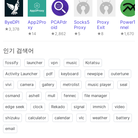
ByeDPI
App2Pro
PCAPdr
Socks5
Proxy
PowerTu
xy
oid
Proxy
Exit
nnel
★3,378
★14
★2,862
★5
★8
★1,670
인기 검색어
fossify
launcher
vpn
music
Kotatsu
Activity Launcher
pdf
keyboard
newpipe
outertune
vivi
camera
gallery
metrolist
music player
seal
osmand
ashell
mull
fennec
file manager
edge seek
clock
Rekado
signal
immich
video
shizuku
calculator
calendar
vlc
weather
battery
email