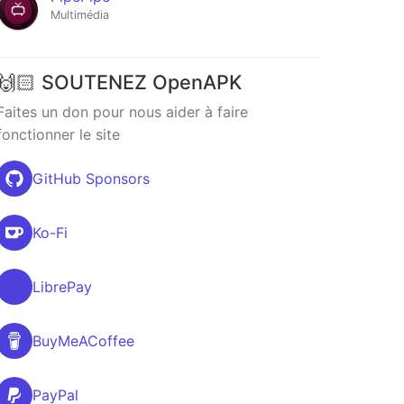
Multimédia
🙌🏻 SOUTENEZ OpenAPK
Faites un don pour nous aider à faire
fonctionner le site
GitHub Sponsors
Ko-Fi
LibrePay
BuyMeACoffee
PayPal