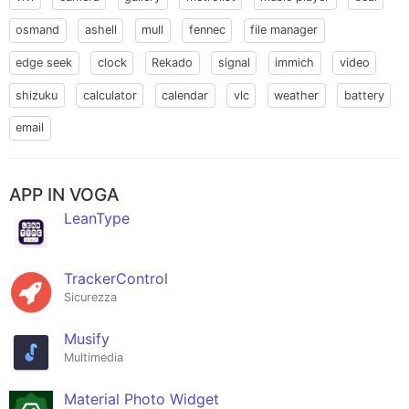
osmand
ashell
mull
fennec
file manager
edge seek
clock
Rekado
signal
immich
video
shizuku
calculator
calendar
vlc
weather
battery
email
APP IN VOGA
LeanType
TrackerControl
Sicurezza
Musify
Multimedia
Material Photo Widget