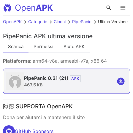
Open
APK
OpenAPK
Categorie
Giochi
PipePanic
Ultima Versione
PipePanic APK
ultima versione
Scarica
Permessi
Aiuto APK
Piattaforma
: arm64-v8a, armeabi-v7a, x86_64
PipePanic 0.21
(21)
APK
467.5 KB
🙌🏻 SUPPORTA OpenAPK
Dona per aiutarci a mantenere il sito
GitHub Sponsors