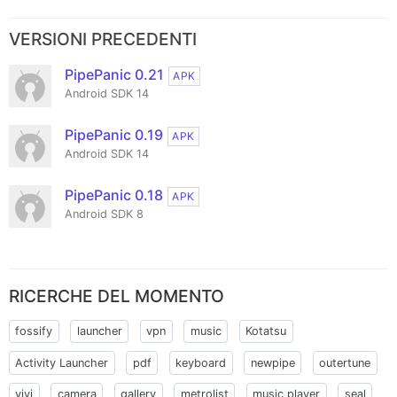
VERSIONI PRECEDENTI
PipePanic 0.21
APK
Android SDK 14
PipePanic 0.19
APK
Android SDK 14
PipePanic 0.18
APK
Android SDK 8
RICERCHE DEL MOMENTO
fossify
launcher
vpn
music
Kotatsu
Activity Launcher
pdf
keyboard
newpipe
outertune
vivi
camera
gallery
metrolist
music player
seal