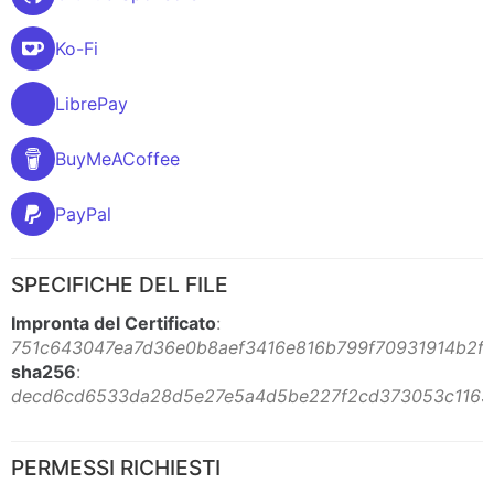
Ko-Fi
LibrePay
BuyMeACoffee
PayPal
SPECIFICHE DEL FILE
Impronta del Certificato
:
751c643047ea7d36e0b8aef3416e816b799f70931914b2fa
sha256
:
decd6cd6533da28d5e27e5a4d5be227f2cd373053c11630
PERMESSI RICHIESTI