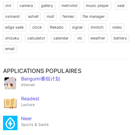
vivi
camera
gallery
metrolist
music player
seal
osmand
ashell
mull
fennec
file manager
edge seek
clock
Rekado
signal
immich
video
shizuku
calculator
calendar
vlc
weather
battery
email
APPLICATIONS POPULAIRES
Bangumi番组计划
Internet
Readest
Lecture
Neer
Sports & Santé