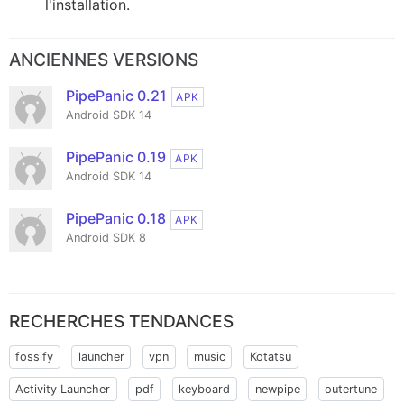
l'installation.
ANCIENNES VERSIONS
PipePanic 0.21
APK
Android SDK 14
PipePanic 0.19
APK
Android SDK 14
PipePanic 0.18
APK
Android SDK 8
RECHERCHES TENDANCES
fossify
launcher
vpn
music
Kotatsu
Activity Launcher
pdf
keyboard
newpipe
outertune