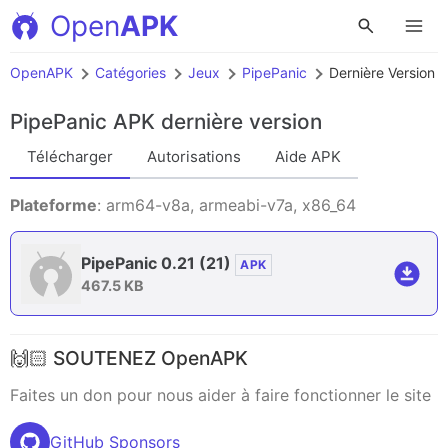
Open
APK
OpenAPK
Catégories
Jeux
PipePanic
Dernière Version
PipePanic APK
dernière version
Télécharger
Autorisations
Aide APK
Plateforme
: arm64-v8a, armeabi-v7a, x86_64
PipePanic 0.21
(21)
APK
467.5 KB
🙌🏻 SOUTENEZ OpenAPK
Faites un don pour nous aider à faire fonctionner le site
GitHub Sponsors