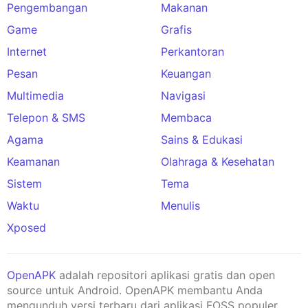
Pengembangan
Makanan
Game
Grafis
Internet
Perkantoran
Pesan
Keuangan
Multimedia
Navigasi
Telepon & SMS
Membaca
Agama
Sains & Edukasi
Keamanan
Olahraga & Kesehatan
Sistem
Tema
Waktu
Menulis
Xposed
OpenAPK
adalah repositori aplikasi gratis dan open
source untuk Android. OpenAPK membantu Anda
mengunduh versi terbaru dari aplikasi FOSS populer