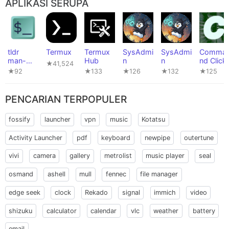
APLIKASI SERUPA
tldr
Termux
Termux
SysAdmi
SysAdmi
Comma
man-
Hub
n
n
nd Click
★41,524
pages
★92
★133
★126
★132
★125
PENCARIAN TERPOPULER
fossify
launcher
vpn
music
Kotatsu
Activity Launcher
pdf
keyboard
newpipe
outertune
vivi
camera
gallery
metrolist
music player
seal
osmand
ashell
mull
fennec
file manager
edge seek
clock
Rekado
signal
immich
video
shizuku
calculator
calendar
vlc
weather
battery
email