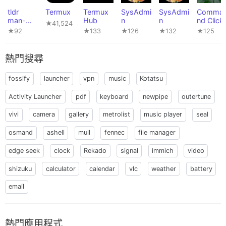
tldr
Termux
Termux
SysAdmi
SysAdmi
Comma
man-
Hub
n
n
nd Click
★41,524
pages
★92
★133
★126
★132
★125
熱門搜尋
fossify
launcher
vpn
music
Kotatsu
Activity Launcher
pdf
keyboard
newpipe
outertune
vivi
camera
gallery
metrolist
music player
seal
osmand
ashell
mull
fennec
file manager
edge seek
clock
Rekado
signal
immich
video
shizuku
calculator
calendar
vlc
weather
battery
email
熱門應用程式