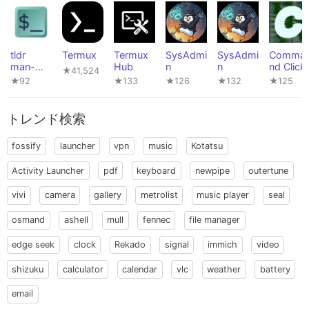
tldr
Termux
Termux
SysAdmi
SysAdmi
Comma
man-
Hub
n
n
nd Click
★41,524
pages
★92
★133
★126
★132
★125
トレンド検索
fossify
launcher
vpn
music
Kotatsu
Activity Launcher
pdf
keyboard
newpipe
outertune
vivi
camera
gallery
metrolist
music player
seal
osmand
ashell
mull
fennec
file manager
edge seek
clock
Rekado
signal
immich
video
shizuku
calculator
calendar
vlc
weather
battery
email