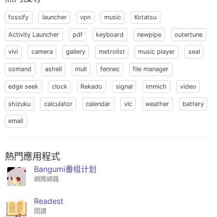
fossify
launcher
vpn
music
Kotatsu
Activity Launcher
pdf
keyboard
newpipe
outertune
vivi
camera
gallery
metrolist
music player
seal
osmand
ashell
mull
fennec
file manager
edge seek
clock
Rekado
signal
immich
video
shizuku
calculator
calendar
vlc
weather
battery
email
熱門應用程式
Bangumi番组计划
網際網路
Readest
閱讀