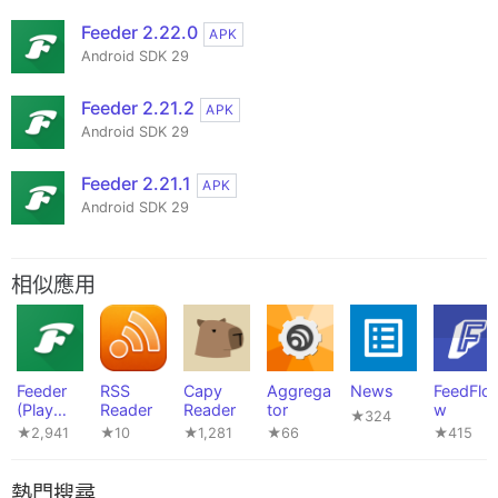
Feeder 2.22.0
APK
Android SDK 29
Feeder 2.21.2
APK
Android SDK 29
Feeder 2.21.1
APK
Android SDK 29
相似應用
Feeder
RSS
Capy
Aggrega
News
FeedFlo
(Play
Reader
Reader
tor
w
★324
version)
★2,941
★10
★1,281
★66
★415
熱門搜尋