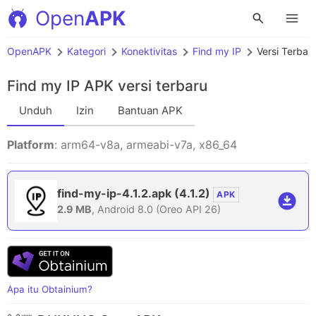
Open
APK
OpenAPK
Kategori
Konektivitas
Find my IP
Versi Terbar
Find my IP APK
versi terbaru
Unduh
Izin
Bantuan APK
Platform
: arm64-v8a, armeabi-v7a, x86_64
find-my-ip-4.1.2.apk
(4.1.2)
APK
2.9 MB
, Android 8.0 (Oreo API 26)
Apa itu Obtainium?