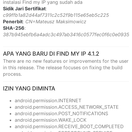
instalasi Find my IP yang sudah ada
Sidik Jari Sertifikat
:
c99ffb1a82d44af7311c2c52f9b115e65eb5c225
Penerbit
:
CN=Mateusz Maksimowicz
SHA-256
:
387b945ebfb6a4adc3c497ab3416c0577fec0f6c0e0935
APA YANG BARU DI FIND MY IP 4.1.2
There are no new features or improvements for the user
in this release. The release focuses on fixing the build
process.
IZIN YANG DIMINTA
android.permission.INTERNET
android.permission.ACCESS_NETWORK_STATE
android.permission.POST_NOTIFICATIONS
android.permission.WAKE_LOCK
android.permission.RECEIVE_BOOT_COMPLETED