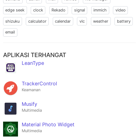
edge seek
clock
Rekado
signal
immich
video
shizuku
calculator
calendar
vlc
weather
battery
email
APLIKASI TERHANGAT
LeanType
TrackerControl
Keamanan
Musify
Multimedia
Material Photo Widget
Multimedia