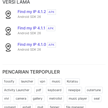
VERSI LAMA
Find my IP 4.1.2
APK
Android SDK 26
Find my IP 4.1.1
APK
Android SDK 26
Find my IP 4.1.0
APK
Android SDK 26
PENCARIAN TERPOPULER
fossify
launcher
vpn
music
Kotatsu
Activity Launcher
pdf
keyboard
newpipe
outertune
vivi
camera
gallery
metrolist
music player
seal
osmand
ashell
mull
fennec
file manager