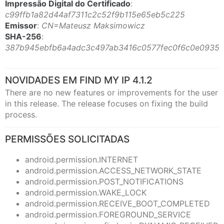
Impressão Digital do Certificado
:
c99ffb1a82d44af7311c2c52f9b115e65eb5c225
Emissor
:
CN=Mateusz Maksimowicz
SHA-256
:
387b945ebfb6a4adc3c497ab3416c0577fec0f6c0e0935
NOVIDADES EM FIND MY IP 4.1.2
There are no new features or improvements for the user
in this release. The release focuses on fixing the build
process.
PERMISSÕES SOLICITADAS
android.permission.INTERNET
android.permission.ACCESS_NETWORK_STATE
android.permission.POST_NOTIFICATIONS
android.permission.WAKE_LOCK
android.permission.RECEIVE_BOOT_COMPLETED
android.permission.FOREGROUND_SERVICE