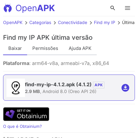
Open
APK
OpenAPK
Categorias
Conectividade
Find my IP
Última 
Find my IP APK
última versão
Baixar
Permissões
Ajuda APK
Plataforma
: arm64-v8a, armeabi-v7a, x86_64
find-my-ip-4.1.2.apk
(4.1.2)
APK
2.9 MB
, Android 8.0 (Oreo API 26)
O que é Obtainium?