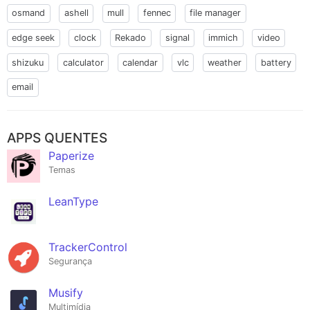
osmand
ashell
mull
fennec
file manager
edge seek
clock
Rekado
signal
immich
video
shizuku
calculator
calendar
vlc
weather
battery
email
APPS QUENTES
Paperize
Temas
LeanType
TrackerControl
Segurança
Musify
Multimídia