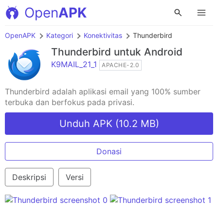
Open
APK
OpenAPK
Kategori
Konektivitas
Thunderbird
Thunderbird
untuk Android
K9MAIL_21_1
APACHE-2.0
Thunderbird adalah aplikasi email yang 100% sumber
terbuka dan berfokus pada privasi.
Unduh APK (10.2 MB)
Donasi
Deskripsi
Versi