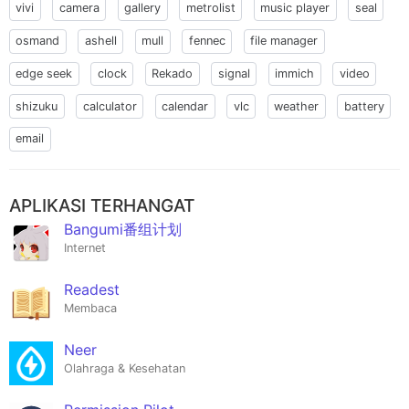
vivi
camera
gallery
metrolist
music player
seal
osmand
ashell
mull
fennec
file manager
edge seek
clock
Rekado
signal
immich
video
shizuku
calculator
calendar
vlc
weather
battery
email
APLIKASI TERHANGAT
Bangumi番组计划
Internet
Readest
Membaca
Neer
Olahraga & Kesehatan