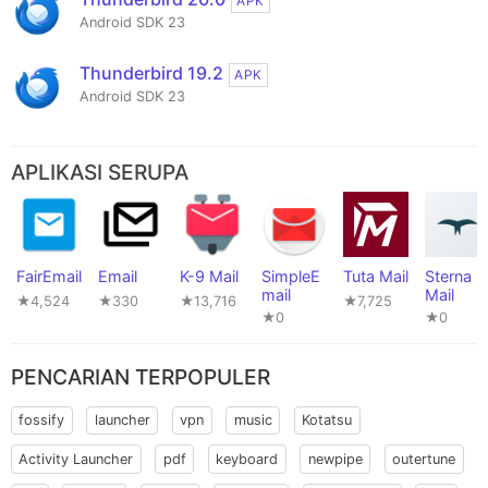
APK
Android SDK 23
Thunderbird 19.2
APK
Android SDK 23
APLIKASI SERUPA
FairEmail
Email
K-9 Mail
SimpleE
Tuta Mail
Sterna
mail
Mail
★4,524
★330
★13,716
★7,725
★0
★0
PENCARIAN TERPOPULER
fossify
launcher
vpn
music
Kotatsu
Activity Launcher
pdf
keyboard
newpipe
outertune