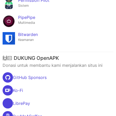
Permission Pilot
Sistem
PipePipe
Multimedia
Bitwarden
Keamanan
🙌🏻 DUKUNG OpenAPK
Donasi untuk membantu kami menjalankan situs ini
GitHub Sponsors
Ko-Fi
LibrePay