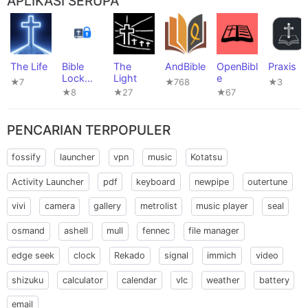
APLIKASI SERUPA
The Life
Bible
The
AndBible
OpenBibl
Praxis
Lock
Light
e
★7
★768
★3
Screen
★8
★27
★67
PENCARIAN TERPOPULER
fossify
launcher
vpn
music
Kotatsu
Activity Launcher
pdf
keyboard
newpipe
outertune
vivi
camera
gallery
metrolist
music player
seal
osmand
ashell
mull
fennec
file manager
edge seek
clock
Rekado
signal
immich
video
shizuku
calculator
calendar
vlc
weather
battery
email