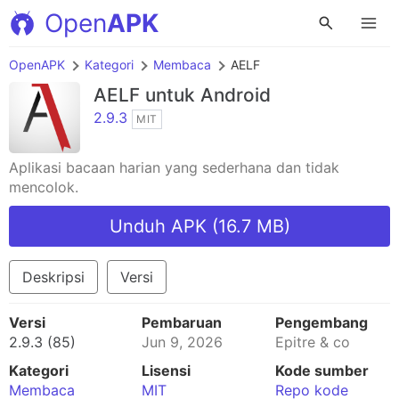
Open
APK
OpenAPK
Kategori
Membaca
AELF
AELF
untuk Android
2.9.3
MIT
Aplikasi bacaan harian yang sederhana dan tidak
mencolok.
Unduh APK (16.7 MB)
Deskripsi
Versi
Versi
Pembaruan
Pengembang
2.9.3 (85)
Jun 9, 2026
Epitre & co
Kategori
Lisensi
Kode sumber
Membaca
MIT
Repo kode