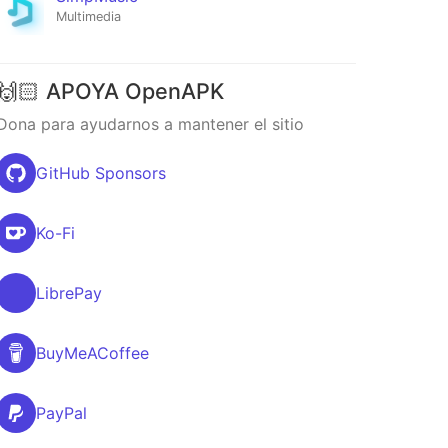
Multimedia
🙌🏻 APOYA OpenAPK
Dona para ayudarnos a mantener el sitio
GitHub Sponsors
Ko-Fi
LibrePay
BuyMeACoffee
PayPal