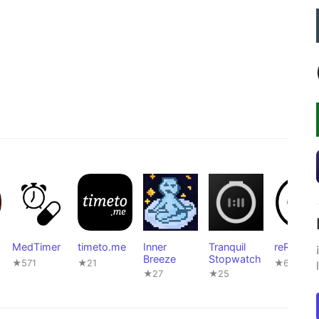
MedTimer
timeto.me
Inner
Tranquil
reRemind
Breeze
Stopwatch
★571
★21
★6
★27
★25