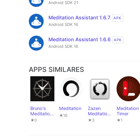
Android SDK 21
Meditation Assistant 1.6.7
APK
Android SDK 16
Meditation Assistant 1.6.6
APK
Android SDK 16
APPS SIMILARES
Bruno's
Meditation
Zazen
Meditation
Meditation
Meditation
Timer
★16
Timer
Timer
★0
★3
★1