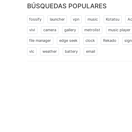
BÚSQUEDAS POPULARES
fossify
launcher
vpn
music
Kotatsu
Ac
vivi
camera
gallery
metrolist
music player
file manager
edge seek
clock
Rekado
sign
vlc
weather
battery
email