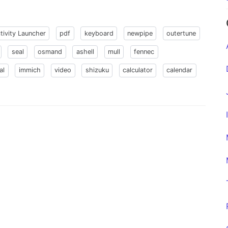
tivity Launcher
pdf
keyboard
newpipe
outertune
seal
osmand
ashell
mull
fennec
al
immich
video
shizuku
calculator
calendar