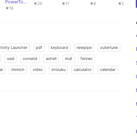
PowerTool
★20
★11
★6
★2
s #016
★16
tivity Launcher
pdf
keyboard
newpipe
outertune
seal
osmand
ashell
mull
fennec
al
immich
video
shizuku
calculator
calendar