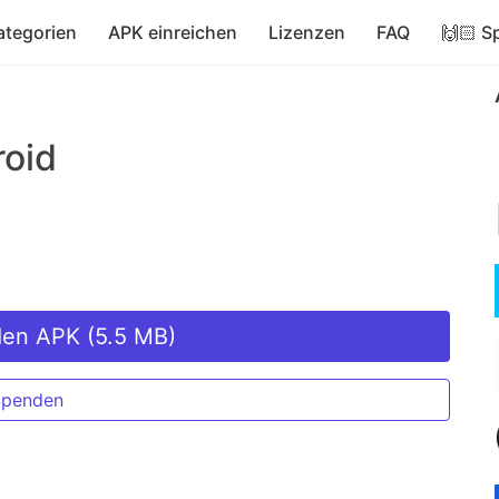
ategorien
APK einreichen
Lizenzen
FAQ
🙌🏻 S
roid
den APK (5.5 MB)
Spenden