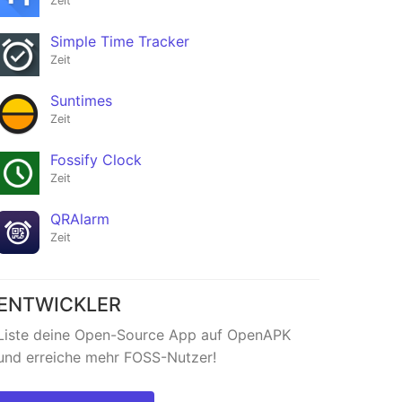
Zeit
Simple Time Tracker
Zeit
Suntimes
Zeit
Fossify Clock
Zeit
QRAlarm
Zeit
ENTWICKLER
Liste deine Open-Source App auf OpenAPK
und erreiche mehr FOSS-Nutzer!
er
FocusBudd