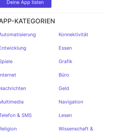
Deine App listen
y
★3
APP-KATEGORIEN
Automatisierung
Konnektivität
Entwicklung
Essen
Spiele
Grafik
Internet
Büro
Nachrichten
Geld
Multimedia
Navigation
Telefon & SMS
Lesen
Religion
Wissenschaft &