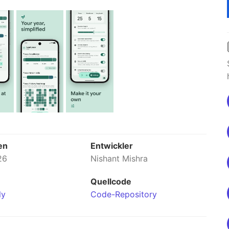
en
Entwickler
26
Nishant Mishra
Quellcode
ly
Code-Repository