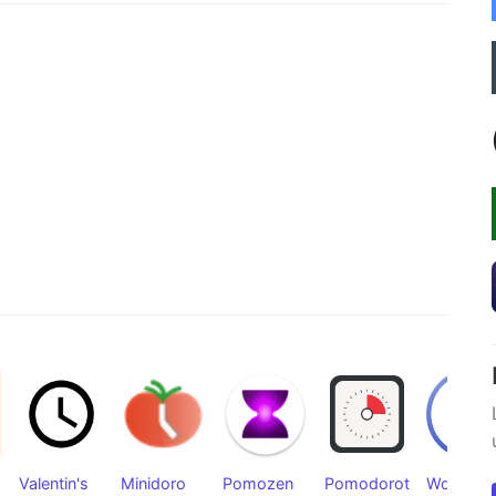
Valentin's
Minidoro
Pomozen
Pomodorot
WorkTim