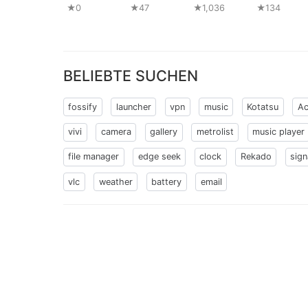
★0
★47
★1,036
★134
BELIEBTE SUCHEN
fossify
launcher
vpn
music
Kotatsu
Ac
vivi
camera
gallery
metrolist
music player
file manager
edge seek
clock
Rekado
sign
vlc
weather
battery
email