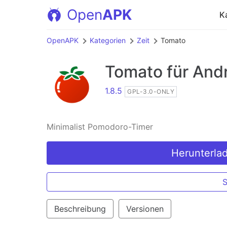
Open
APK
K
OpenAPK
Kategorien
Zeit
Tomato
Tomato
für And
1.8.5
GPL-3.0-ONLY
Minimalist Pomodoro-Timer
Herunterla
Beschreibung
Versionen