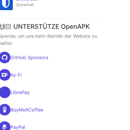
Sicherheit
🙌🏻 UNTERSTÜTZE OpenAPK
Spende, um uns beim Betrieb der Website zu
helfen
GitHub Sponsors
Ko-Fi
LibrePay
BuyMeACoffee
PayPal