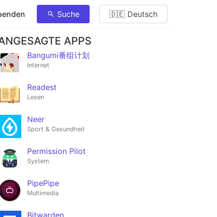
penden
Suche
🇩🇪 Deutsch
ANGESAGTE APPS
Bangumi番组计划
Internet
Readest
Lesen
Neer
Sport & Gesundheit
Permission Pilot
System
PipePipe
Multimedia
Bitwarden