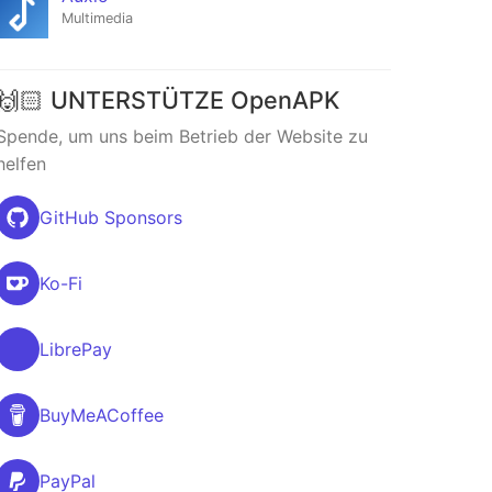
Multimedia
🙌🏻 UNTERSTÜTZE OpenAPK
Spende, um uns beim Betrieb der Website zu
helfen
GitHub Sponsors
Ko-Fi
LibrePay
BuyMeACoffee
PayPal