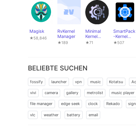
Magisk
RvKernel
Minimal
SmartPack
Manager
Kernel
-Kernel
★58,846
Manager
Manager
★189
★71
★507
BELIEBTE SUCHEN
fossify
launcher
vpn
music
Kotatsu
Ac
vivi
camera
gallery
metrolist
music player
file manager
edge seek
clock
Rekado
sign
vlc
weather
battery
email