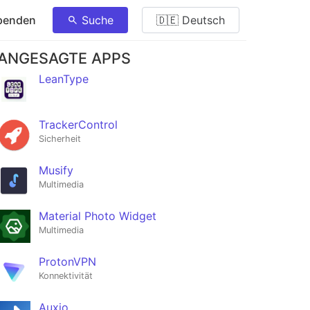
penden
Suche
🇩🇪 Deutsch
ANGESAGTE APPS
LeanType
TrackerControl
Sicherheit
Musify
Multimedia
Material Photo Widget
Multimedia
ProtonVPN
Konnektivität
Auxio