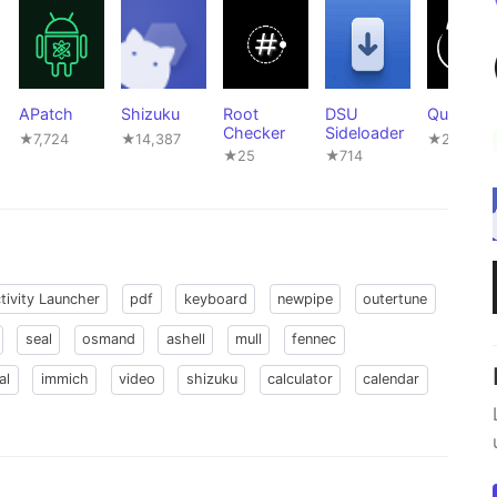
APatch
Shizuku
Root
DSU
QuickSE
Checker
Sideloader
★7,724
★14,387
★28
★25
★714
tivity Launcher
pdf
keyboard
newpipe
outertune
seal
osmand
ashell
mull
fennec
al
immich
video
shizuku
calculator
calendar