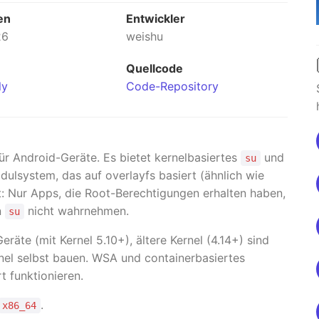
en
Entwickler
26
weishu
Quellcode
ly
Code-Repository
ür Android-Geräte. Es bietet kernelbasiertes
und
su
ulsystem, das auf overlayfs basiert (ähnlich wie
rt: Nur Apps, die Root-Berechtigungen erhalten haben,
n
nicht wahrnehmen.
su
eräte (mit Kernel 5.10+), ältere Kernel (4.14+) sind
nel selbst bauen. WSA und containerbasiertes
t funktionieren.
.
x86_64