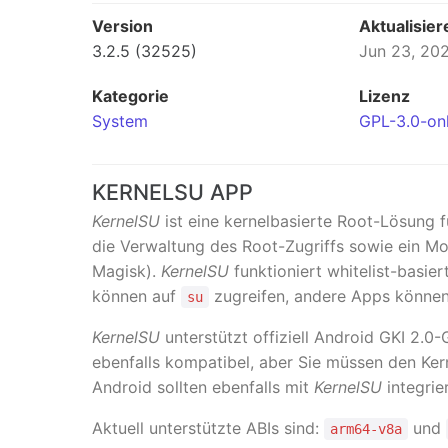
Version
Aktualisier
3.2.5 (32525)
Jun 23, 20
Kategorie
Lizenz
System
GPL-3.0-on
KERNELSU APP
KernelSU
ist eine kernelbasierte Root-Lösung f
die Verwaltung des Root-Zugriffs sowie ein Mod
Magisk).
KernelSU
funktioniert whitelist-basie
können auf
zugreifen, andere Apps könne
su
KernelSU
unterstützt offiziell Android GKI 2.0-G
ebenfalls kompatibel, aber Sie müssen den Ker
Android sollten ebenfalls mit
KernelSU
integrier
Aktuell unterstützte ABIs sind:
und
arm64-v8a