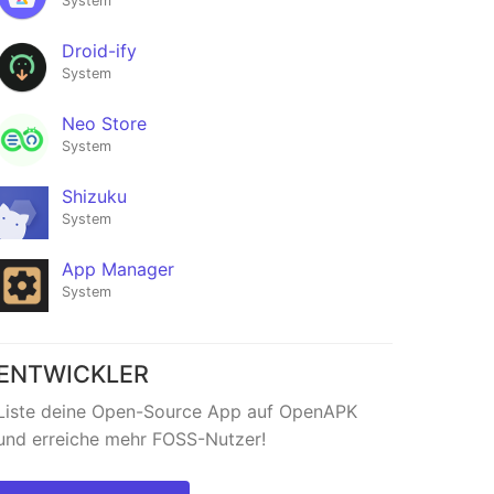
System
Droid-ify
System
Kernel
Neo Store
Flasher
System
★296
Shizuku
System
App Manager
System
ENTWICKLER
Liste deine Open-Source App auf OpenAPK
und erreiche mehr FOSS-Nutzer!