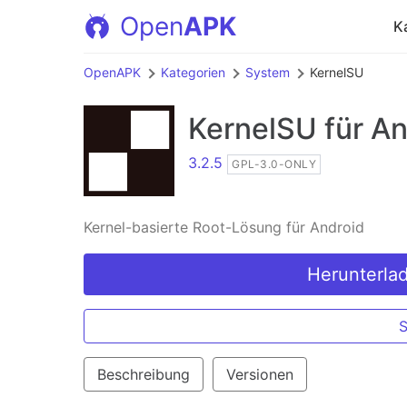
Open
APK
K
OpenAPK
Kategorien
System
KernelSU
KernelSU
für An
3.2.5
GPL-3.0-ONLY
Kernel-basierte Root-Lösung für Android
Herunterla
Beschreibung
Versionen