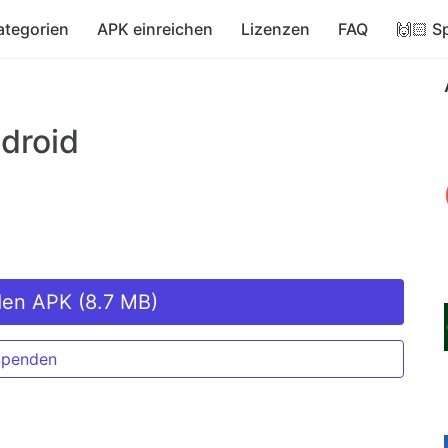
ategorien
APK einreichen
Lizenzen
FAQ
🙌🏻 S
droid
den APK (8.7 MB)
Spenden