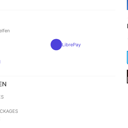
elfen
LibrePay
l
EN
ES
ACKAGES
R