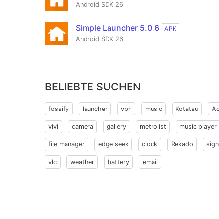
Android SDK 26
Simple Launcher 5.0.6
APK
Android SDK 26
BELIEBTE SUCHEN
fossify
launcher
vpn
music
Kotatsu
Ac
vivi
camera
gallery
metrolist
music player
file manager
edge seek
clock
Rekado
sign
vlc
weather
battery
email