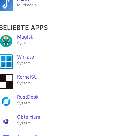
Multimedia
BELIEBTE APPS
Magisk
System
Winlator
System
KernelSU
System
RustDesk
System
Obtainium
System