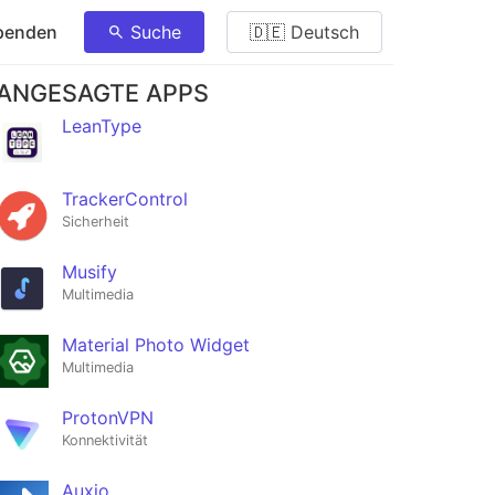
penden
Suche
🇩🇪 Deutsch
ANGESAGTE APPS
LeanType
TrackerControl
Sicherheit
Musify
Multimedia
Material Photo Widget
Multimedia
ProtonVPN
Konnektivität
Auxio