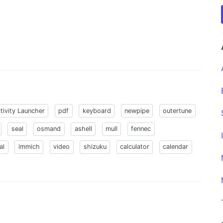
tivity Launcher
pdf
keyboard
newpipe
outertune
seal
osmand
ashell
mull
fennec
al
immich
video
shizuku
calculator
calendar