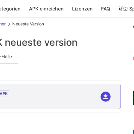
ategorien
APK einreichen
Lizenzen
FAQ
🙌🏻 S
her
Neueste Version
K
neueste version
-Hilfe
APK