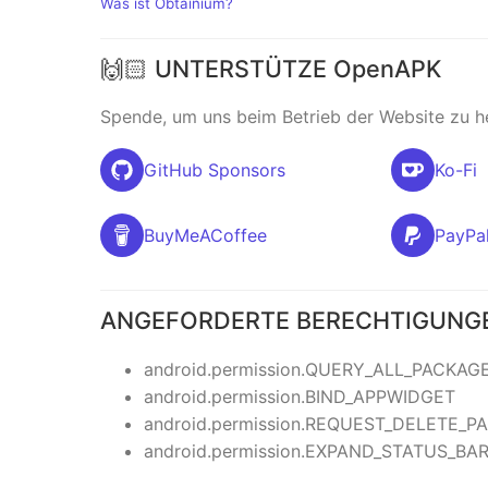
Was ist Obtainium?
🙌🏻 UNTERSTÜTZE OpenAPK
Spende, um uns beim Betrieb der Website zu h
GitHub Sponsors
Ko-Fi
BuyMeACoffee
PayPa
ANGEFORDERTE BERECHTIGUNG
android.permission.QUERY_ALL_PACKAG
android.permission.BIND_APPWIDGET
android.permission.REQUEST_DELETE_P
android.permission.EXPAND_STATUS_BA