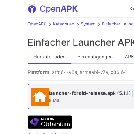
Open
APK
K
OpenAPK
Kategorien
System
Einfacher Launc
Einfacher Launcher AP
Herunterladen
Berechtigungen
APK
Plattform
: arm64-v8a, armeabi-v7a, x86_64
launcher-fdroid-release.apk
(5.1.1)
8 MB