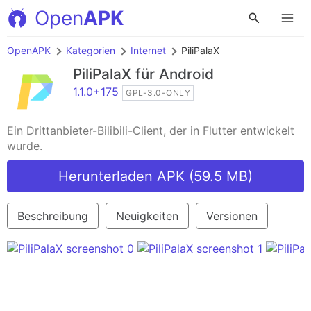
Open
APK
OpenAPK
Kategorien
Internet
PiliPalaX
PiliPalaX
für Android
1.1.0+175
GPL-3.0-ONLY
Ein Drittanbieter-Bilibili-Client, der in Flutter entwickelt
wurde.
Herunterladen APK (59.5 MB)
Beschreibung
Neuigkeiten
Versionen