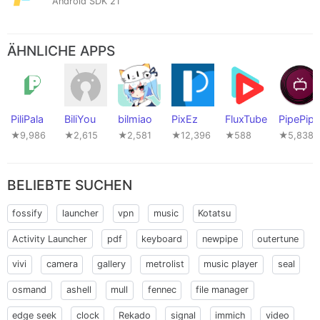
Android SDK 21
ÄHNLICHE APPS
PiliPala
BiliYou
bilmiao
PixEz
FluxTube
PipePipe
★9,986
★2,615
★2,581
★12,396
★588
★5,838
BELIEBTE SUCHEN
fossify
launcher
vpn
music
Kotatsu
Activity Launcher
pdf
keyboard
newpipe
outertune
vivi
camera
gallery
metrolist
music player
seal
osmand
ashell
mull
fennec
file manager
edge seek
clock
Rekado
signal
immich
video