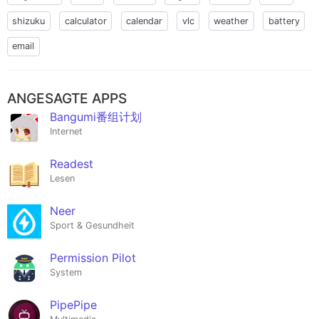
shizuku
calculator
calendar
vlc
weather
battery
email
ANGESAGTE APPS
Bangumi番组计划
Internet
Readest
Lesen
Neer
Sport & Gesundheit
Permission Pilot
System
PipePipe