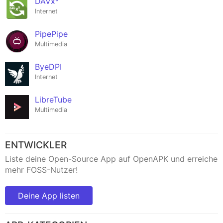
DAVx⁵
Internet
PipePipe
Multimedia
ByeDPI
Internet
LibreTube
Multimedia
ENTWICKLER
Liste deine Open-Source App auf OpenAPK und erreiche
mehr FOSS-Nutzer!
Deine App listen