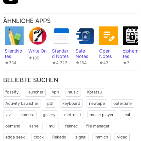
ÄHNLICHE APPS
SilentNo
Write On
Standar
Safe
Open
ciphern
tes
d Notes
Notes
Notes
tes
★105
★334
★4,323
★164
★43
★3
BELIEBTE SUCHEN
fossify
launcher
vpn
music
Kotatsu
Activity Launcher
pdf
keyboard
newpipe
outertune
vivi
camera
gallery
metrolist
music player
seal
osmand
ashell
mull
fennec
file manager
edge seek
clock
Rekado
signal
immich
video