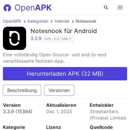
Open
APK
OpenAPK
Kategorien
Internet
Notesnook
Notesnook
für Android
3.3.9
GPL-3.0-ONLY
Eine vollständig Open-Source- und end-to-end
verschlüsselte Notizen-App.
Herunterladen APK (32 MB)
Beschreibung
Versionen
Version
Aktualisieren
Entwickler
3.3.9 (15394)
Dec 1, 2025
Streetwriters
(Private) Limited
Kategorie
Lizenz
Quellcode