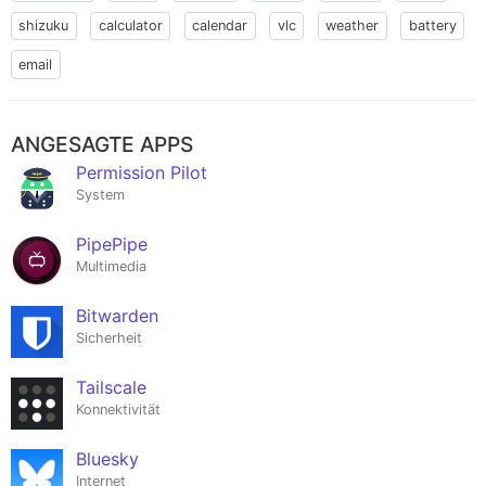
shizuku
calculator
calendar
vlc
weather
battery
email
ANGESAGTE APPS
Permission Pilot
System
PipePipe
Multimedia
Bitwarden
Sicherheit
Tailscale
Konnektivität
Bluesky
Internet