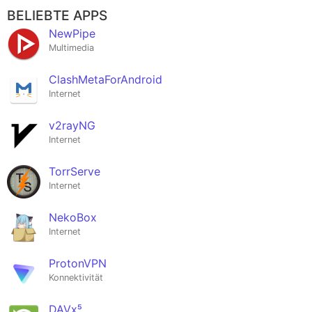
BELIEBTE APPS
NewPipe
Multimedia
ClashMetaForAndroid
Internet
v2rayNG
Internet
TorrServe
Internet
NekoBox
Internet
ProtonVPN
Konnektivität
DAVx⁵