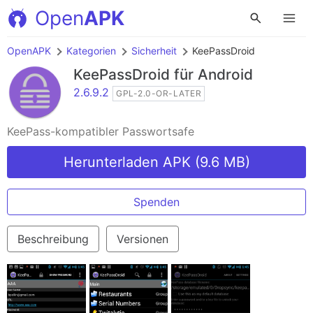
Open
APK
OpenAPK
Kategorien
Sicherheit
KeePassDroid
KeePassDroid
für Android
2.6.9.2
GPL-2.0-OR-LATER
KeePass-kompatibler Passwortsafe
Herunterladen APK (9.6 MB)
Spenden
Beschreibung
Versionen