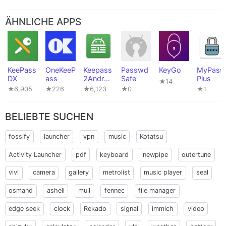
ÄHNLICHE APPS
KeePass
OneKeeP
Keepass
Passwd
KeyGo
MyPass
DX
ass
2Androi
Safe
Plus
★14
d Offline
★6,905
★226
★6,123
★0
★1
BELIEBTE SUCHEN
fossify
launcher
vpn
music
Kotatsu
Activity Launcher
pdf
keyboard
newpipe
outertune
vivi
camera
gallery
metrolist
music player
seal
osmand
ashell
mull
fennec
file manager
edge seek
clock
Rekado
signal
immich
video