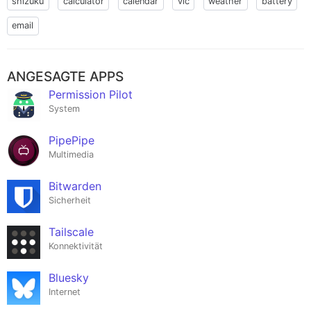
shizuku
calculator
calendar
vlc
weather
battery
email
ANGESAGTE APPS
Permission Pilot
System
PipePipe
Multimedia
Bitwarden
Sicherheit
Tailscale
Konnektivität
Bluesky
Internet