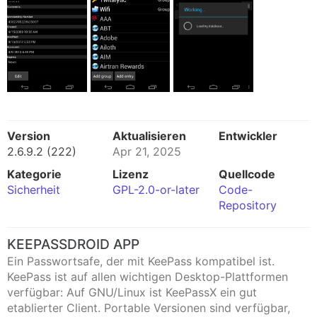
Version
Aktualisieren
Entwickler
2.6.9.2 (222)
Apr 21, 2025
Kategorie
Lizenz
Quellcode
Sicherheit
GPL-2.0-or-later
Code-
Repository
KEEPASSDROID APP
Ein Passwortsafe, der mit KeePass kompatibel ist.
KeePass ist auf allen wichtigen Desktop-Plattformen
verfügbar: Auf GNU/Linux ist KeePassX ein gut
etablierter Client. Portable Versionen sind verfügbar,