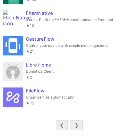
FhemNative
a cross Platform FHEM-HomeAutomation Frontend
★15
GestureFlow
Control your device with simple motion gestures.
★21
Libre Home
Domoticz Client
★2
FileFlow
Organize files automatically
★72
❮
❯