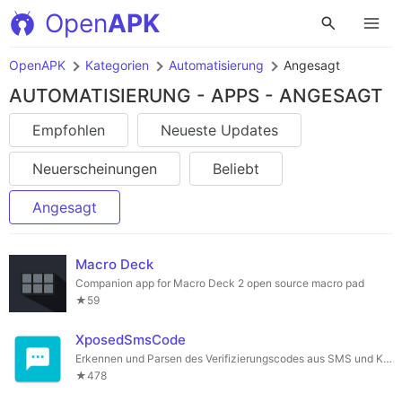
Open
APK
OpenAPK
Kategorien
Automatisierung
Angesagt
AUTOMATISIERUNG - APPS - ANGESAGT
Empfohlen
Neueste Updates
Neuerscheinungen
Beliebt
Angesagt
Macro Deck
Companion app for Macro Deck 2 open source macro pad
★59
XposedSmsCode
Erkennen und Parsen des Verifizierungscodes aus SMS und Kopieren in die Zwischenablage.
★478