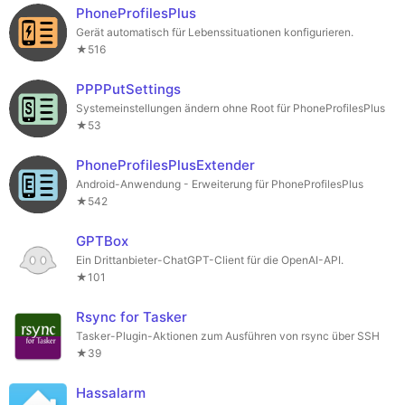
PhoneProfilesPlus
Gerät automatisch für Lebenssituationen konfigurieren.
★516
PPPPutSettings
Systemeinstellungen ändern ohne Root für PhoneProfilesPlus
★53
PhoneProfilesPlusExtender
Android-Anwendung - Erweiterung für PhoneProfilesPlus
★542
GPTBox
Ein Drittanbieter-ChatGPT-Client für die OpenAI-API.
★101
Rsync for Tasker
Tasker-Plugin-Aktionen zum Ausführen von rsync über SSH
★39
Hassalarm