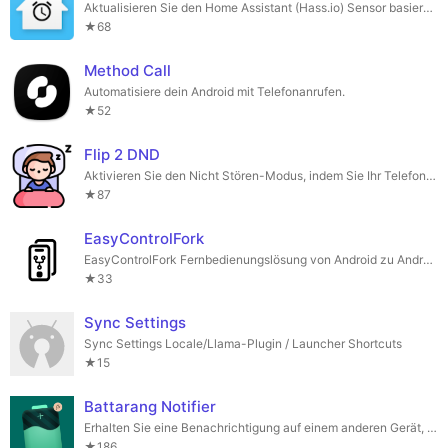
Aktualisieren Sie den Home Assistant (Hass.io) Sensor basierend auf dem nächsten geplanten Alarm.
★68
Method Call
Automatisiere dein Android mit Telefonanrufen.
★52
Flip 2 DND
Aktivieren Sie den Nicht Stören-Modus, indem Sie Ihr Telefon mit der Bildschirmseite nach unten drehen.
★87
EasyControlFork
EasyControlFork Fernbedienungslösung von Android zu Android.
★33
Sync Settings
Sync Settings Locale/Llama-Plugin / Launcher Shortcuts
★15
Battarang Notifier
Erhalten Sie eine Benachrichtigung auf einem anderen Gerät, wenn der Akku Ihres Android-Geräts niedrig oder voll ist.
★186