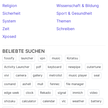
Religion
Wissenschaft & Bildung
Sicherheit
Sport & Gesundheit
System
Themen
Zeit
Schreiben
Xposed
BELIEBTE SUCHEN
fossify
launcher
vpn
music
Kotatsu
Activity Launcher
pdf
keyboard
newpipe
outertune
vivi
camera
gallery
metrolist
music player
seal
osmand
ashell
mull
fennec
file manager
edge seek
clock
Rekado
signal
immich
video
shizuku
calculator
calendar
vlc
weather
battery