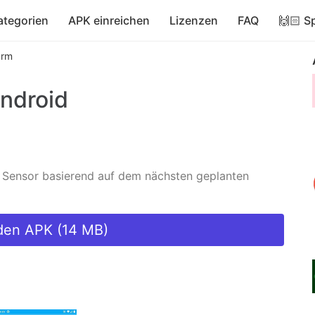
ategorien
APK einreichen
Lizenzen
FAQ
🙌🏻 S
arm
ndroid
) Sensor basierend auf dem nächsten geplanten
den APK (14 MB)