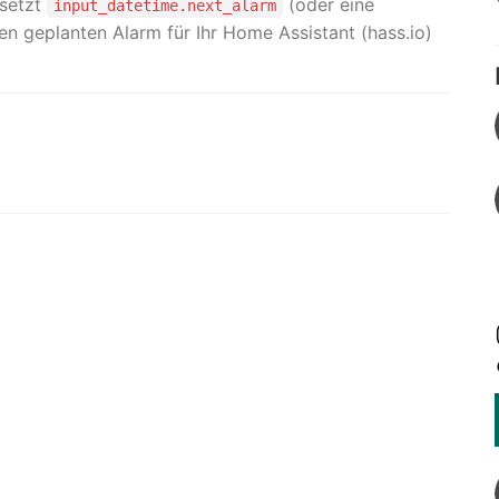
 setzt
(oder eine
input_datetime.next_alarm
en geplanten Alarm für Ihr Home Assistant (hass.io)