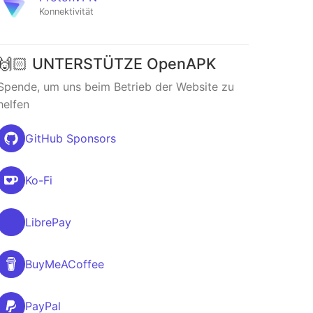
Konnektivität
🙌🏻 UNTERSTÜTZE OpenAPK
Spende, um uns beim Betrieb der Website zu
helfen
GitHub Sponsors
Ko-Fi
LibrePay
BuyMeACoffee
PayPal