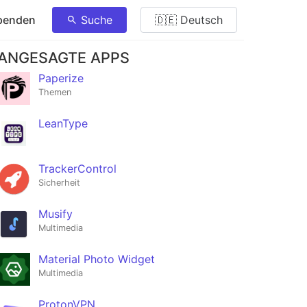
penden
Suche
🇩🇪 Deutsch
ANGESAGTE APPS
Paperize
Themen
LeanType
TrackerControl
Sicherheit
Musify
Multimedia
Material Photo Widget
Multimedia
ProtonVPN