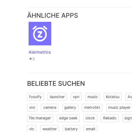
ÄHNLICHE APPS
Alarmetrics
★2
BELIEBTE SUCHEN
fossify
launcher
vpn
music
Kotatsu
Ac
vivi
camera
gallery
metrolist
music player
file manager
edge seek
clock
Rekado
sign
vlc
weather
battery
email