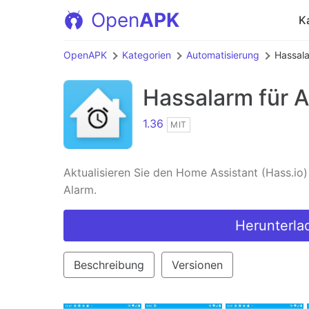
Open
APK
K
OpenAPK
Kategorien
Automatisierung
Hassal
Hassalarm
für A
1.36
MIT
Aktualisieren Sie den Home Assistant (Hass.io
Alarm.
Herunterla
Beschreibung
Versionen