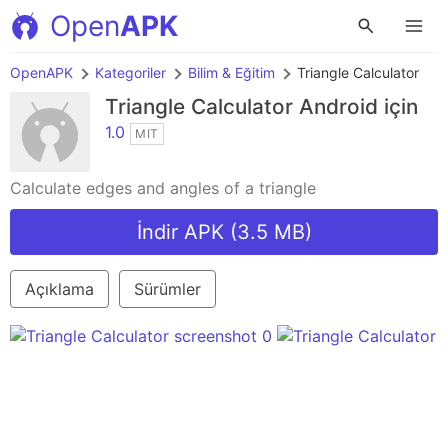
Open
APK
OpenAPK
Kategoriler
Bilim & Eğitim
Triangle Calculator
Triangle Calculator
Android için
1.0
MIT
Calculate edges and angles of a triangle
İndir APK (3.5 MB)
Açıklama
Sürümler