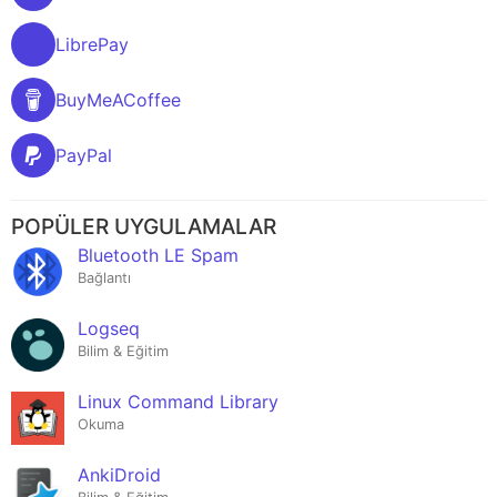
LibrePay
BuyMeACoffee
PayPal
POPÜLER UYGULAMALAR
Bluetooth LE Spam
Bağlantı
Logseq
Bilim & Eğitim
Linux Command Library
Okuma
AnkiDroid