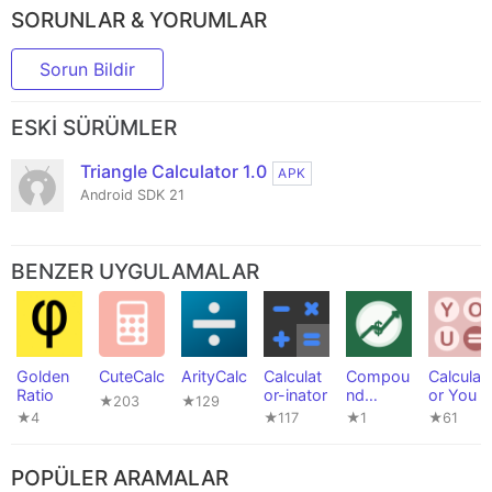
SORUNLAR & YORUMLAR
Sorun Bildir
ESKI SÜRÜMLER
Triangle Calculator 1.0
APK
Android SDK 21
BENZER UYGULAMALAR
Golden
CuteCalc
ArityCalc
Calculat
Compou
Calculat
Ratio
or-inator
nd
or You
★203
★129
Calculat
★4
★117
★1
★61
or
POPÜLER ARAMALAR