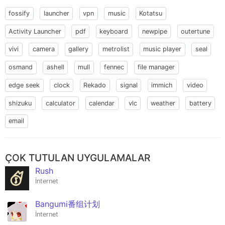
fossify
launcher
vpn
music
Kotatsu
Activity Launcher
pdf
keyboard
newpipe
outertune
vivi
camera
gallery
metrolist
music player
seal
osmand
ashell
mull
fennec
file manager
edge seek
clock
Rekado
signal
immich
video
shizuku
calculator
calendar
vlc
weather
battery
email
ÇOK TUTULAN UYGULAMALAR
Rush
İnternet
Bangumi番组计划
İnternet