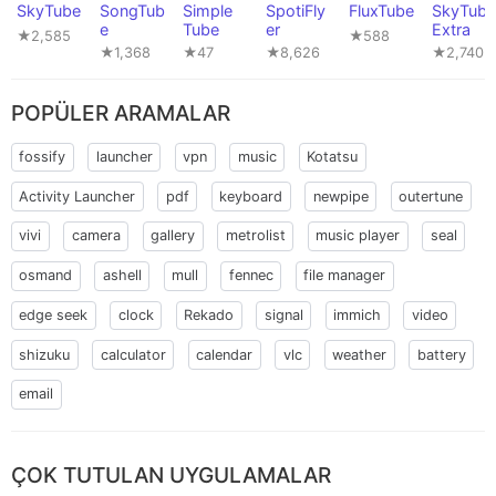
SkyTube
SongTub
Simple
SpotiFly
FluxTube
SkyTube
e
Tube
er
Extra
★2,585
★588
★1,368
★47
★8,626
★2,740
POPÜLER ARAMALAR
fossify
launcher
vpn
music
Kotatsu
Activity Launcher
pdf
keyboard
newpipe
outertune
vivi
camera
gallery
metrolist
music player
seal
osmand
ashell
mull
fennec
file manager
edge seek
clock
Rekado
signal
immich
video
shizuku
calculator
calendar
vlc
weather
battery
email
ÇOK TUTULAN UYGULAMALAR