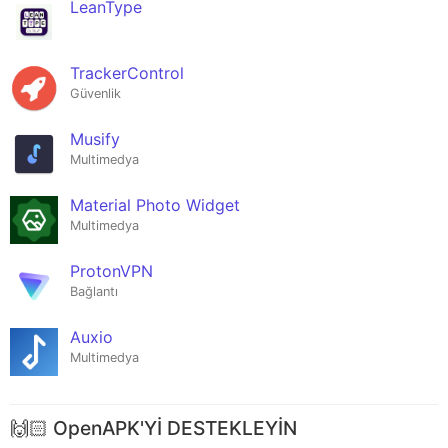
LeanType
TrackerControl
Güvenlik
Musify
Multimedya
Material Photo Widget
Multimedya
ProtonVPN
Bağlantı
Auxio
Multimedya
🙌🏻 OpenAPK'Yİ DESTEKLEYİN