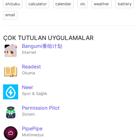
shizuku
calculator
calendar
vlc
weather
battery
email
ÇOK TUTULAN UYGULAMALAR
Bangumi番组计划
İnternet
Readest
Okuma
Neer
Spor & Sağlık
Permission Pilot
Sistem
PipePipe
Multimedya