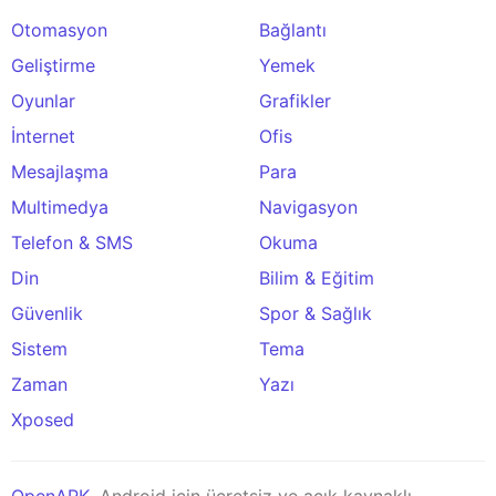
Otomasyon
Bağlantı
Geliştirme
Yemek
Oyunlar
Grafikler
İnternet
Ofis
Mesajlaşma
Para
Multimedya
Navigasyon
Telefon & SMS
Okuma
Din
Bilim & Eğitim
Güvenlik
Spor & Sağlık
Sistem
Tema
Zaman
Yazı
Xposed
OpenAPK
, Android için ücretsiz ve açık kaynaklı