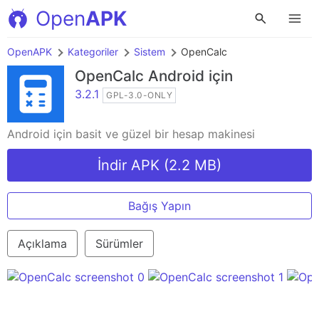
Open
APK
OpenAPK
Kategoriler
Sistem
OpenCalc
OpenCalc
Android için
3.2.1
GPL-3.0-ONLY
Android için basit ve güzel bir hesap makinesi
İndir APK (2.2 MB)
Bağış Yapın
Açıklama
Sürümler