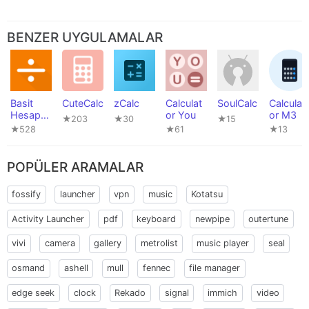
BENZER UYGULAMALAR
Basit
CuteCalc
zCalc
Calculat
SoulCalc
Calculat
Hesap
or You
or M3
★203
★30
★15
Makinesi
★528
★61
★13
POPÜLER ARAMALAR
fossify
launcher
vpn
music
Kotatsu
Activity Launcher
pdf
keyboard
newpipe
outertune
vivi
camera
gallery
metrolist
music player
seal
osmand
ashell
mull
fennec
file manager
edge seek
clock
Rekado
signal
immich
video