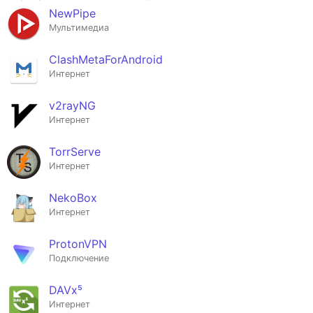
NewPipe
Мультимедиа
ClashMetaForAndroid
Интернет
v2rayNG
Интернет
TorrServe
Интернет
NekoBox
Интернет
ProtonVPN
Подключение
DAVx⁵
Интернет