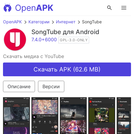
Open
APK
OpenAPK
Категории
Интернет
SongTube
SongTube
для Android
7.4.0+6000
GPL-3.0-ONLY
Скачать медиа с YouTube
Скачать APK (62.6 MB)
Описание
Версии