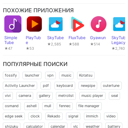
ПОХОЖИЕ ПРИЛОЖЕНИЯ
Simple
PlayTub
SkyTube
FluxTube
Gyawun
SkyTube
Tube
e
Legacy
★2,585
★588
★514
★47
★53
★2,740
ПОПУЛЯРНЫЕ ПОИСКИ
fossify
launcher
vpn
music
Kotatsu
Activity Launcher
pdf
keyboard
newpipe
outertune
vivi
camera
gallery
metrolist
music player
seal
osmand
ashell
mull
fennec
file manager
edge seek
clock
Rekado
signal
immich
video
shizuku
calculator
calendar
vlc
weather
battery