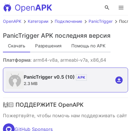
Open
APK
OpenAPK
Категории
Подключение
PanicTrigger
После
PanicTrigger APK
последняя версия
Скачать
Разрешения
Помощь по APK
Платформа
: arm64-v8a, armeabi-v7a, x86_64
PanicTrigger v0.5
(10)
APK
2.3 MB
🙌🏻 ПОДДЕРЖИТЕ OpenAPK
Пожертвуйте, чтобы помочь нам поддерживать сайт
GitHub Sponsors