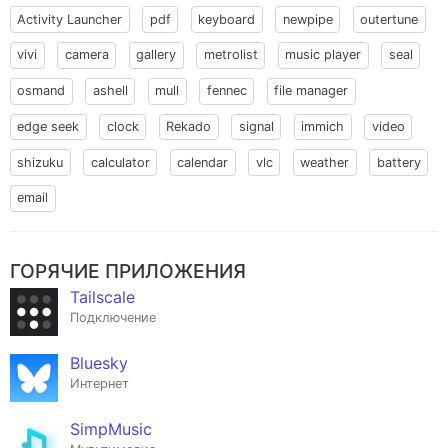
Activity Launcher
pdf
keyboard
newpipe
outertune
vivi
camera
gallery
metrolist
music player
seal
osmand
ashell
mull
fennec
file manager
edge seek
clock
Rekado
signal
immich
video
shizuku
calculator
calendar
vlc
weather
battery
email
ГОРЯЧИЕ ПРИЛОЖЕНИЯ
Tailscale
Подключение
Bluesky
Интернет
SimpMusic