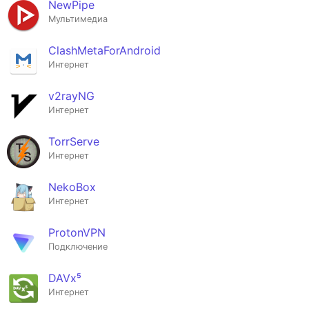
NewPipe
Мультимедиа
ClashMetaForAndroid
Интернет
v2rayNG
Интернет
TorrServe
Интернет
NekoBox
Интернет
ProtonVPN
Подключение
DAVx⁵
Интернет