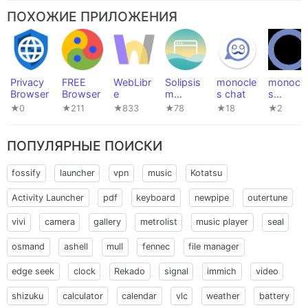
ПОХОЖИЕ ПРИЛОЖЕНИЯ
Privacy
FREE
WebLibr
Solipsis
monocle
monocle
Browser
Browser
e
m
s chat
s
Browser
launcher
★0
★211
★833
★78
★18
★2
ПОПУЛЯРНЫЕ ПОИСКИ
fossify
launcher
vpn
music
Kotatsu
Activity Launcher
pdf
keyboard
newpipe
outertune
vivi
camera
gallery
metrolist
music player
seal
osmand
ashell
mull
fennec
file manager
edge seek
clock
Rekado
signal
immich
video
shizuku
calculator
calendar
vlc
weather
battery