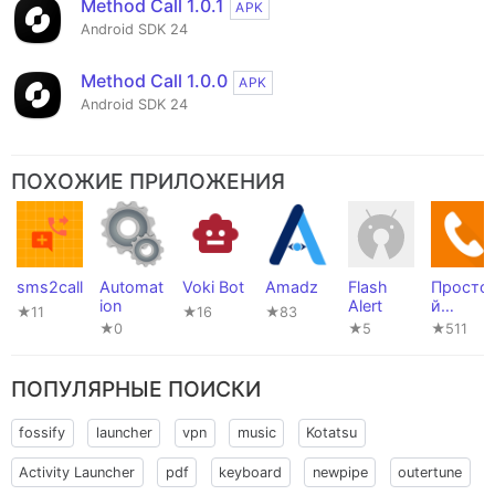
Method Call 1.0.1
APK
Android SDK 24
Method Call 1.0.0
APK
Android SDK 24
ПОХОЖИЕ ПРИЛОЖЕНИЯ
sms2call
Automat
Voki Bot
Amadz
Flash
Просто
ion
Alert
й
★11
★16
★83
телефо
★0
★5
★511
ПОПУЛЯРНЫЕ ПОИСКИ
fossify
launcher
vpn
music
Kotatsu
Activity Launcher
pdf
keyboard
newpipe
outertune