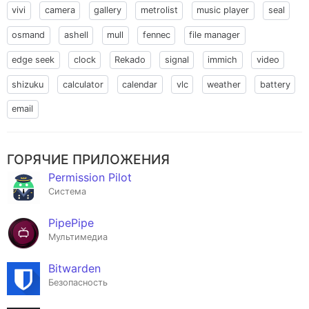
vivi
camera
gallery
metrolist
music player
seal
osmand
ashell
mull
fennec
file manager
edge seek
clock
Rekado
signal
immich
video
shizuku
calculator
calendar
vlc
weather
battery
email
ГОРЯЧИЕ ПРИЛОЖЕНИЯ
Permission Pilot
Система
PipePipe
Мультимедиа
Bitwarden
Безопасность