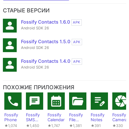
СТАРЫЕ ВЕРСИИ
Fossify Contacts 1.6.0
APK
Android SDK 26
Fossify Contacts 1.5.0
APK
Android SDK 26
Fossify Contacts 1.4.0
APK
Android SDK 26
ПОХОЖИЕ ПРИЛОЖЕНИЯ
Fossify
Fossify
Fossify
Fossify
Fossify
Fossify
Phone
SMS
Calendar
File
Notes
Camera
Messen
Manager
★1,074
★1,450
★1,747
★1,381
★391
★330