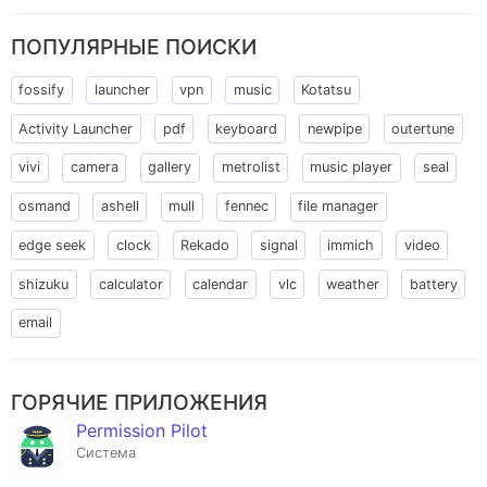
ger
ПОПУЛЯРНЫЕ ПОИСКИ
fossify
launcher
vpn
music
Kotatsu
Activity Launcher
pdf
keyboard
newpipe
outertune
vivi
camera
gallery
metrolist
music player
seal
osmand
ashell
mull
fennec
file manager
edge seek
clock
Rekado
signal
immich
video
shizuku
calculator
calendar
vlc
weather
battery
email
ГОРЯЧИЕ ПРИЛОЖЕНИЯ
Permission Pilot
Система