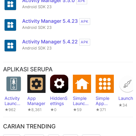
Activity Manager 5.5.0
APK
Android SDK 23
Activity Manager 5.4.23
APK
Android SDK 23
Activity Manager 5.4.22
APK
Android SDK 23
APLIKASI SERUPA
Activity
App
HiddenS
Simple
Simple
Launch
Launche
Manager
ettings
Launche
App
★34
r
r
Launche
★962
★8,361
★0
★59
★371
r
CARIAN TRENDING