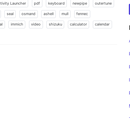
tivity Launcher
pdf
keyboard
newpipe
outertune
seal
osmand
ashell
mull
fennec
al
immich
video
shizuku
calculator
calendar