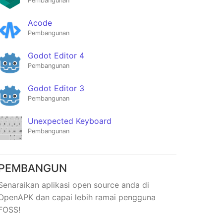
Pembangunan
Acode
Pembangunan
Godot Editor 4
Pembangunan
Godot Editor 3
Pembangunan
Unexpected Keyboard
Pembangunan
GPSTest
-
★1,806
PEMBANGUN
Senaraikan aplikasi open source anda di
OpenAPK dan capai lebih ramai pengguna
FOSS!