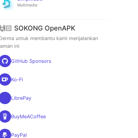
Multimedia
🙌🏻 SOKONG OpenAPK
Derma untuk membantu kami menjalankan
laman ini
GitHub Sponsors
Ko-Fi
LibrePay
BuyMeACoffee
PayPal