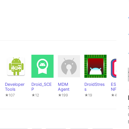
Developer
Droid_SCE
MDM
DroidStres
ESUP-
Tools
P
Agent
s
NFC-TAG
DROID
★107
★12
★199
★19
★4