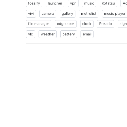
fossify
launcher
vpn
music
Kotatsu
Ac
vivi
camera
gallery
metrolist
music player
file manager
edge seek
clock
Rekado
sign
vlc
weather
battery
email