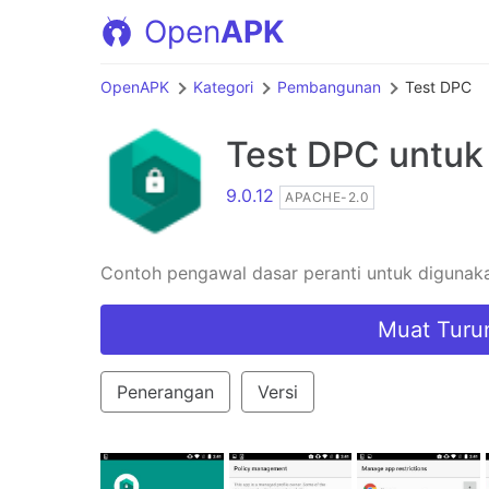
Open
APK
OpenAPK
Kategori
Pembangunan
Test DPC
Test DPC
untuk
9.0.12
APACHE-2.0
Contoh pengawal dasar peranti untuk digunak
Muat Turu
Penerangan
Versi