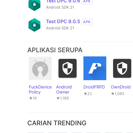
Test DPC 9.0.6
APK
Android SDK 21
Test DPC 9.0.5
APK
Android SDK 21
APLIKASI SERUPA
FuckDevice
Android
DroidFRPD
OwnDroid
Policy
Owner
★22
★1,085
★16
★1,189
CARIAN TRENDING