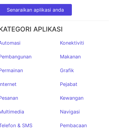
Senaraikan aplikasi anda
KATEGORI APLIKASI
Automasi
Konektiviti
Pembangunan
Makanan
Permainan
Grafik
Internet
Pejabat
Pesanan
Kewangan
Multimedia
Navigasi
Telefon & SMS
Pembacaan