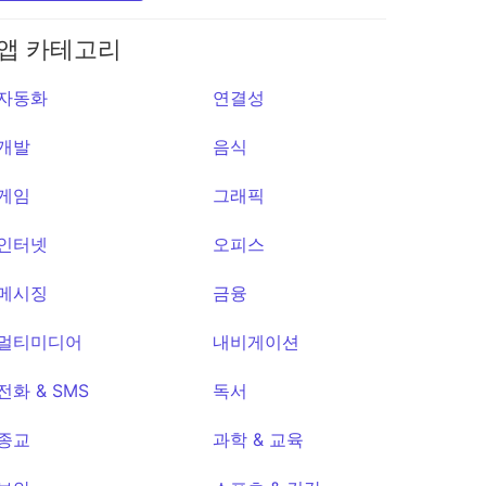
앱 카테고리
Pomo
자동화
연결성
Focus
★1
개발
음식
게임
그래픽
인터넷
오피스
메시징
금융
멀티미디어
내비게이션
전화 & SMS
독서
종교
과학 & 교육