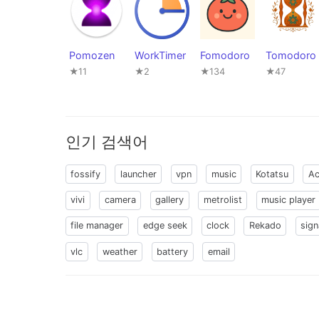
Pomozen
WorkTimer
Fomodoro
Tomodoro
★11
★2
★134
★47
인기 검색어
fossify
launcher
vpn
music
Kotatsu
Ac
vivi
camera
gallery
metrolist
music player
file manager
edge seek
clock
Rekado
sign
vlc
weather
battery
email