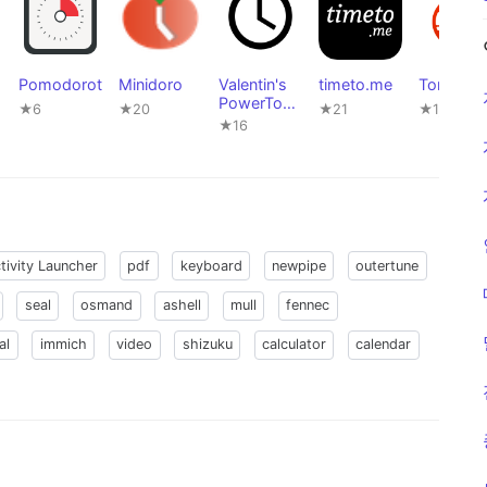
Pomodorot
Minidoro
Valentin's
timeto.me
Tomato
PowerTool
★6
★20
★21
★1,129
s #016
★16
tivity Launcher
pdf
keyboard
newpipe
outertune
seal
osmand
ashell
mull
fennec
al
immich
video
shizuku
calculator
calendar