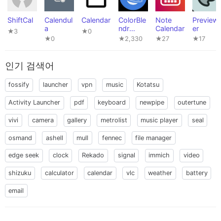
ShiftCal
Calendul
Calendar
ColorBle
Note
Preview
a
ndr
Calendar
er
★3
★0
[Root]
★0
★2,330
★27
★17
인기 검색어
fossify
launcher
vpn
music
Kotatsu
Activity Launcher
pdf
keyboard
newpipe
outertune
vivi
camera
gallery
metrolist
music player
seal
osmand
ashell
mull
fennec
file manager
edge seek
clock
Rekado
signal
immich
video
shizuku
calculator
calendar
vlc
weather
battery
email