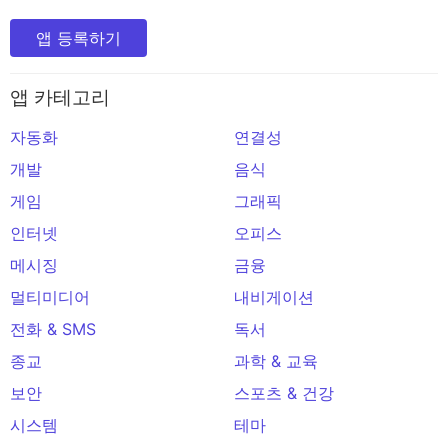
앱 등록하기
앱 카테고리
자동화
연결성
개발
음식
게임
그래픽
인터넷
오피스
메시징
금융
멀티미디어
내비게이션
전화 & SMS
독서
종교
과학 & 교육
보안
스포츠 & 건강
시스템
테마