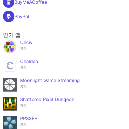
BuyMeACoffee
PayPal
인기 앱
Unciv
게임
Chaldea
게임
Moonlight Game Streaming
게임
Shattered Pixel Dungeon
게임
PPSSPP
게임