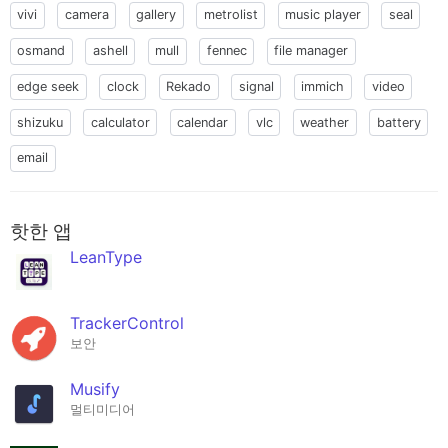
vivi
camera
gallery
metrolist
music player
seal
osmand
ashell
mull
fennec
file manager
edge seek
clock
Rekado
signal
immich
video
shizuku
calculator
calendar
vlc
weather
battery
email
핫한 앱
LeanType
TrackerControl
보안
Musify
멀티미디어