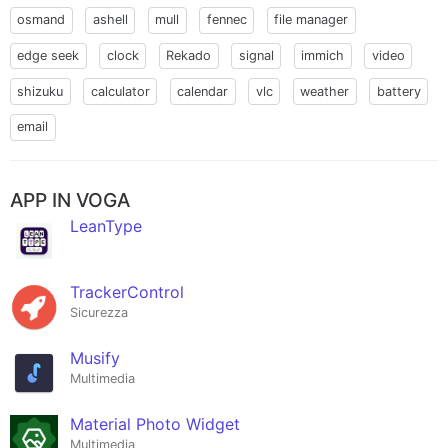
osmand
ashell
mull
fennec
file manager
edge seek
clock
Rekado
signal
immich
video
shizuku
calculator
calendar
vlc
weather
battery
email
APP IN VOGA
LeanType
TrackerControl
Sicurezza
Musify
Multimedia
Material Photo Widget
Multimedia