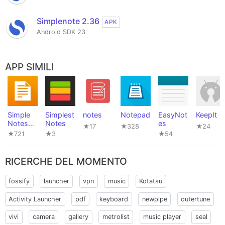
Simplenote 2.36
APK
Android SDK 23
APP SIMILI
Simple
Simplest
notes
Notepad
EasyNot
KeepIt
Notes
Notes
es
★17
★328
★24
Pro
★721
★3
★54
RICERCHE DEL MOMENTO
fossify
launcher
vpn
music
Kotatsu
Activity Launcher
pdf
keyboard
newpipe
outertune
vivi
camera
gallery
metrolist
music player
seal