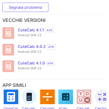
Segnala problema
VECCHIE VERSIONI
CuteCalc 4.1.1
APK
Android SDK 23
CuteCalc 4.0.2
APK
Android SDK 23
CuteCalc 4.1.0
APK
Android SDK 23
APP SIMILI
OpenCal
Calculat
Calcolatr
zCalc
Calculat
CalcYou