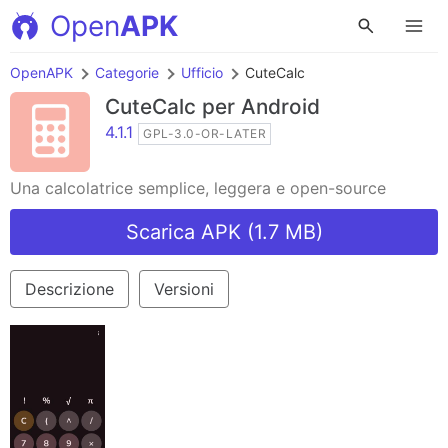
Open
APK
OpenAPK
Categorie
Ufficio
CuteCalc
CuteCalc
per Android
4.1.1
GPL-3.0-OR-LATER
Una calcolatrice semplice, leggera e open-source
Scarica APK (1.7 MB)
Descrizione
Versioni