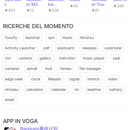
c
or M3
ice
or You
★30
★289
Semplic
★433
★13
★528
★61
e
RICERCHE DEL MOMENTO
fossify
launcher
vpn
music
Kotatsu
Activity Launcher
pdf
keyboard
newpipe
outertune
vivi
camera
gallery
metrolist
music player
seal
osmand
ashell
mull
fennec
file manager
edge seek
clock
Rekado
signal
immich
video
shizuku
calculator
calendar
vlc
weather
battery
email
APP IN VOGA
Bangumi番组计划