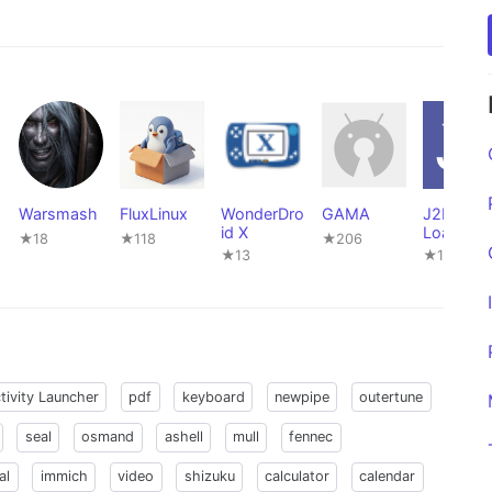
Warsmash
FluxLinux
WonderDro
GAMA
J2ME
d
id X
Loader
★18
★118
★206
★13
★1,785
tivity Launcher
pdf
keyboard
newpipe
outertune
seal
osmand
ashell
mull
fennec
al
immich
video
shizuku
calculator
calendar