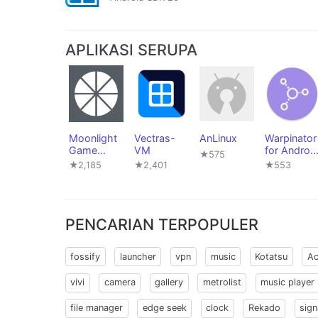
APLIKASI SERUPA
Moonlight
Vectras-
AnLinux
Warpinator
Game
VM
for Androi
★575
Streaming
(unofficial)
★2,185
★2,401
★553
PENCARIAN TERPOPULER
fossify
launcher
vpn
music
Kotatsu
Ac
vivi
camera
gallery
metrolist
music player
file manager
edge seek
clock
Rekado
sign