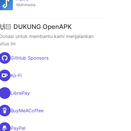
Multimedia
🙌🏻 DUKUNG OpenAPK
Donasi untuk membantu kami menjalankan
situs ini
GitHub Sponsors
Ko-Fi
LibrePay
BuyMeACoffee
PayPal