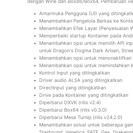
dengan Wine dan Box86/Box64. Pembaruan vers
Antarmuka Pengguna (UI) yang ditingkat
Menambahkan Pengelola Berkas ke Konta
Menambahkan Efek Layar (Penyesuaian W
Memperbaiki startup Kontainer pada Andr
Menambahkan opsi untuk memilih API input
untuk Dragon's Dogma Dark Arisen, Street
Menambahkan opsi untuk menonaktifkan 
Menambahkan opsi untuk memindahkan kur
Kontrol Input yang ditingkatkan
Driver audio ALSA yang ditingkatkan
DirectInput yang ditingkatkan
Drive pada Kontainer yang ditingkatkan
Diperbarui DXVK (rilis v2.4)
Diperbarui Box64 (rilis v0.3.0)
Diperbarui Mesa Turnip (rilis v24.2.0)
Menambahkan solusi untuk beberapa gam
Starbound, Venetica, FATE, Gex, Drakensa