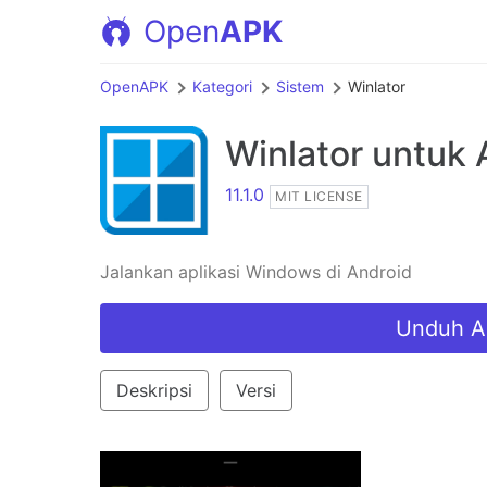
Open
APK
OpenAPK
Kategori
Sistem
Winlator
Winlator
untuk 
11.1.0
MIT LICENSE
Jalankan aplikasi Windows di Android
Unduh A
Deskripsi
Versi