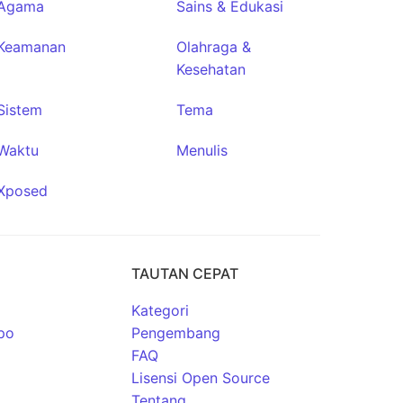
Agama
Sains & Edukasi
Keamanan
Olahraga &
Kesehatan
Sistem
Tema
Waktu
Menulis
Xposed
TAUTAN CEPAT
Kategori
po
Pengembang
FAQ
Lisensi Open Source
Tentang