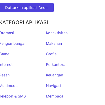
Daftarkan aplikasi Anda
KATEGORI APLIKASI
Otomasi
Konektivitas
Pengembangan
Makanan
Thanox
★2,725
Game
Grafis
Internet
Perkantoran
Pesan
Keuangan
Multimedia
Navigasi
Telepon & SMS
Membaca