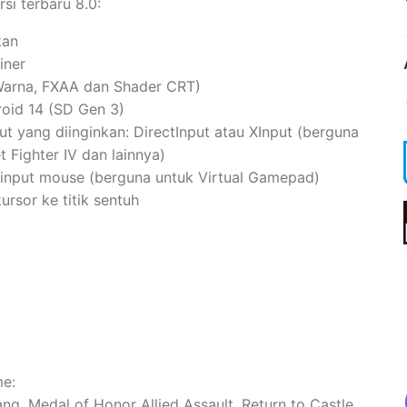
i terbaru 8.0:
kan
iner
arna, FXAA dan Shader CRT)
oid 14 (SD Gen 3)
 yang diinginkan: DirectInput atau XInput (berguna
 Fighter IV dan lainnya)
input mouse (berguna untuk Virtual Gamepad)
sor ke titik sentuh
e:
ng, Medal of Honor Allied Assault, Return to Castle