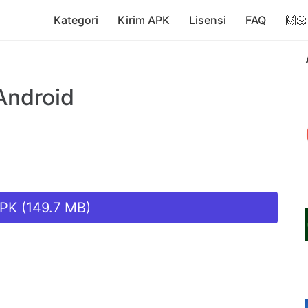
Kategori
Kirim APK
Lisensi
FAQ
🙌🏻
Android
PK (149.7 MB)