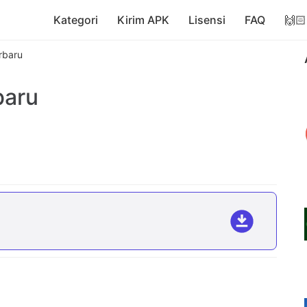
Kategori
Kirim APK
Lisensi
FAQ
🙌🏻
rbaru
baru