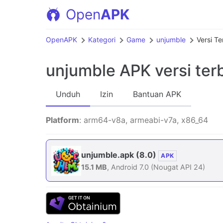
Open
APK
OpenAPK
Kategori
Game
unjumble
Versi Te
unjumble APK
versi ter
Unduh
Izin
Bantuan APK
Platform
: arm64-v8a, armeabi-v7a, x86_64
unjumble.apk
(8.0)
APK
15.1 MB
, Android 7.0 (Nougat API 24)