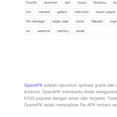
fossify
launcher
vpn
music
Kotatsu
Ac
vivi
camera
gallery
metrolist
music player
file manager
edge seek
clock
Rekado
sign
vlc
weather
battery
email
OpenAPK
adalah repositori aplikasi gratis dan
Android. OpenAPK membantu Anda mengunduh ve
FOSS populer dengan aman dan terjamin. Tidak 
OpenAPK selalu menyajikan file APK terbaru se