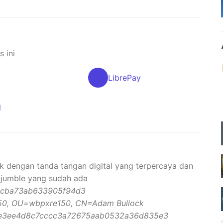
 ini
LibrePay
l
ck dengan tanda tangan digital yang terpercaya dan
unjumble yang sudah ada
bcba73ab633905f94d3
50, OU=wbpxre150, CN=Adam Bullock
e3ee4d8c7cccc3a72675aab0532a36d835e3