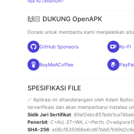
Apa itu Obtainium?
🙌🏻 DUKUNG OpenAPK
Donasi untuk membantu kami menjalankan situs
GitHub Sponsors
Ko-Fi
BuyMeACoffee
PayPa
SPESIFIKASI FILE
✅ Aplikasi ini ditandatangani oleh Adam Bullo
terverifikasi dan akan memperbarui instalasi 
Sidik Jari Sertifikat
:
90ef2ebc857edd1ca74be
Penerbit
:
C=AU, ST=WA, L=Perth, O=wbpxre1
SHA-256
:
e08cf835068e4cd67bb67b69d2c6