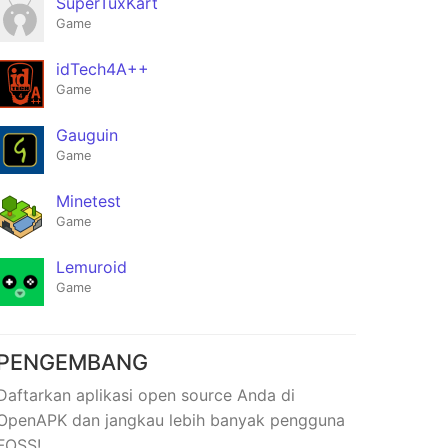
SuperTuxKart
Game
idTech4A++
Game
Gauguin
Game
Minetest
Game
Lemuroid
Game
PENGEMBANG
Daftarkan aplikasi open source Anda di
OpenAPK dan jangkau lebih banyak pengguna
FOSS!